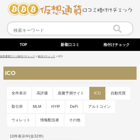
TOP
新着口コミ
格付けチェック
仮想通貨口コミ格付けチェック
>
格付けチェック
>
ICO
ICO
全件表示
高評価
急騰予測サイト
ICO
自動売買
取引所
MLM
HYIP
DeFi
アルトコイン
ウォレット
情報配信者
その他
10件表示中(全32件)