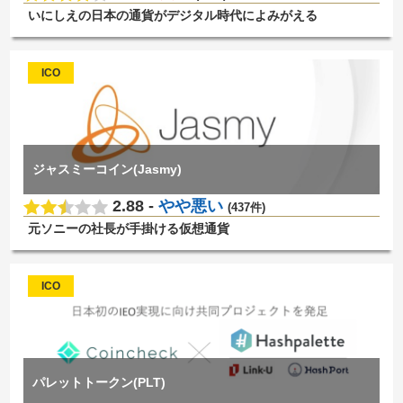
いにしえの日本の通貨がデジタル時代によみがえる
ICO
ジャスミーコイン(Jasmy)
2.88 -
やや悪い
(437件)
元ソニーの社長が手掛ける仮想通貨
ICO
パレットトークン(PLT)