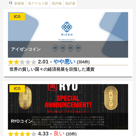
ICO
アイゼンコイン
2.01 -
やや悪い
(304件)
世界の貧しい国々の経済発展を目指した通貨
ICO
RYOコイン
4.33 -
良い
(10件)