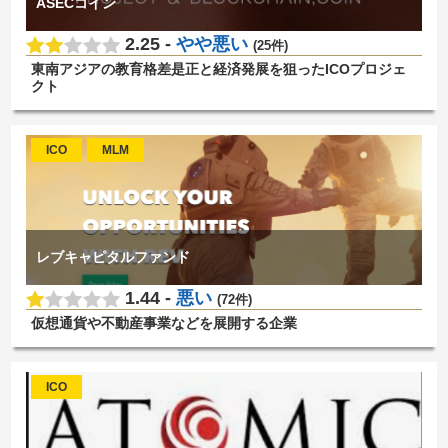
ASECコイン
2.25 -
やや悪い
(25件)
東南アジアの教育格差是正と経済発展を狙ったICOプロジェ
クト
ICO
MLM
レブキャピタルファンド
1.44 -
悪い
(72件)
仮想通貨や不動産事業などを展開する企業
ICO