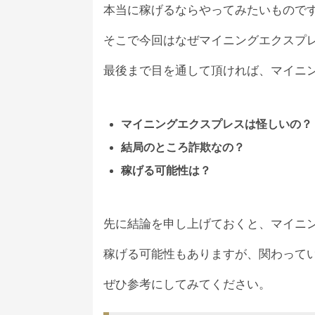
ト作成＆アドレスの貼付が必須で
本当に稼げるならやってみたいもので
アップからは年内にEEX価格3
[
@mining_police_
より引用]
しかしながらEEXが上場している取
レス
クスプレス
#イーサリアムエク
そこで今回はなぜマイニングエクスプ
仮にこの話が本当であれば、
配当と
— ラビ@マイニングエクスプレス (@
最後まで目を通して頂ければ、マイニ
— ウィルソン蓮也 (@TAIGA224
運営が行き詰ってきたのであれば、
マイニングエクスプレスは怪しいの？
結局のところ詐欺なの？
ALTERDICEはシンガポールにあり、
あらかじめ申し上げておきますが、
ちなみにEEXコインとはマイニング
しかしながら、現在の価格は43ドル(約
稼げる可能性は？
ASECコイン
も上場していることか
マイニングエクスプレスの参加者を
ユーザーからすれば、報酬の受け取
先に結論を申し上げておくと、マイニ
こうした強引な勧誘が行われている
EEXコインの価格が仮に下がり続け
稼げる可能性もありますが、関わって
イーサリアムエクスプレスは
Coin
ぜひ参考にしてみてください。