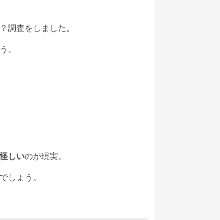
な方はDMで。
#マイニングエクスプ
が、どう思いますか？？
#マイニングエ
？調査をしました。
す。
う。
えるかもしれません。
事実はありません
。
エクスプレスです。
せん。
いるのでしょう。
怪しい
のが現実。
ですよね。
ん。
でしょう。
状態になってしまいました。