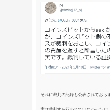
マイニングエクスプレ
匿名
1
EEXは出金されず、返金もされずとなれば
マイニングエクスプレ
匿名
4
マイニングエクスプレス第二章(笑)ってこと
スの復活すらしない状態で、第二章とかギ
マイニングエクスプレ
匿名
4
相手の対応待ってる方とか、今後どうなっ
それに裁判の記録も公表されておら
ておしまいですよ？今のうちにさっさと紹
実は裁判すら行われていなかったと