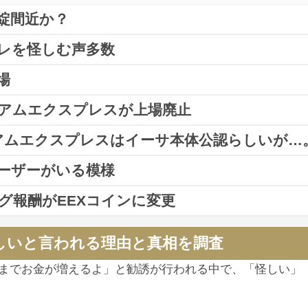
破綻間近か？
ズレを怪しむ声多数
はALTERDICEやHITBTCに上場していましたが、現在
出
場
資産2倍になるまで報酬をもらい続けられる仕組みです。
サリアムエクスプレスが上場廃止
止となったEEX(イーサリアムエクスプレス)。
収後に資産を2倍まで増やすのに2年必要
。
サリアムエクスプレスはイーサ本体公認らしいが…
サリアムエクスプレス(EEX)が、Coinsbit取引所から
とが確認されました。
されます。
ユーザーがいる模様
ーサリアムエクスプレス(EEX)が、
本家イーサリアム公認
ング報酬がEEXコインに変更
EX(イーサリアムエクスプレス)ですが、
年末までに300ドル
EX(イーサリアムエクスプレス)と、市場で取引される
EE
より
マイニング報酬がEEXコインに変更
になるようです。
しいと言われる理由と真相を調査
X(中央集権型取引所)では1EEX＝72ドルに設定されてい
当はEEXで支払われますので、EEXが値上がりするほど
るまでお金が増えるよ」と勧誘が行われる中で、「怪しい」
報酬を受け取る際には、1EEX＝72ドルのレート。
1/11よりマイニング報酬がEEX支払いとなり、引き続き報