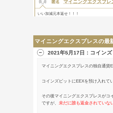
マイニングエクスプレ
匿名
いい加減元本返せ！！！
マイニングエクスプレ
匿名
マイニングエクスプレスの最
1
MEさんよ、カルロスさんよ、舐めてるのか
2021年5月17日：コイ
と返金してあげなよ？
マイニングエクスプレスの独自通貨E
マイニングエクスプレ
匿名
コインズビットにEEXを預け入れて
4
詐欺案件特有のドバイに次々に逃げられて
その後マイニングエクスプレスがコ
くなると回収かなり難しいですからね。
ですが、
未だに誰も返金されていな