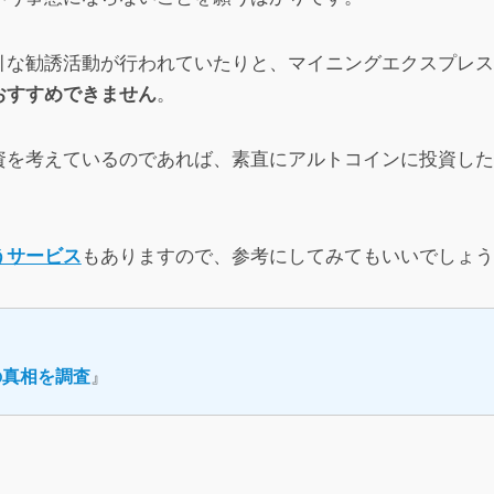
ス
への投稿
引な勧誘活動が行われていたりと、マイニングエクスプレス
まって、「これが詐欺だと思わず紹介してしまいました」って良く
おすすめできません
。
を出してしまったなら返金するべきです。返金するお金が無いなら
資を考えているのであれば、素直にアルトコインに投資した
口コミをもっと見る
うサービス
もありますので、参考にしてみてもいいでしょう
の真相を調査
』