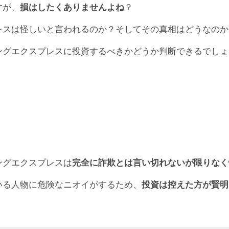
す。EEXウォレット作成には事前のKYCが必要です。不明
すが、
損はしたくありませんよね
？
00ドル行くから今のうちに多く貯めておけと言われてます
引所の価格を見ると42ドル。
スプレス
#EEX
レスは怪しいと言われるのか？そしてその真相はどうなのか
して受け取ったEEXを換金する術がない
ということになりま
loveitpyon)
January 7, 2020
ングエクスプレスに投資するべきかどうか判断できるでしょ
0)
September 7, 2020
マイニングエクスプレスが飛んでしまうのも時間の問題
と言
日本のコインチェックよりも規模が小さい
取引所です。
イーサリアムエクスプレスが
イーサリアム公認の通貨という
エクスプレスの独自仮想通貨で、正式名称はイーサリアム
4,300円)付近を推移。
ら、
申請すれば上場できるような取引所
と言えるかもしれま
増やしたい一心で、ありもしないことを発信している人物が
りが面倒になったことになりますね。
ングエクスプレスは
完全に詐欺とは言い切れないが限りなく
ことも、
マイニングエクスプレスの評判を落としている要因
てしまえば、
マイニング報酬が激減
することになりかねませ
いる人物に危険なニオイがするため、
投資は控えた方が賢明
sbitが唯一の上場取引所
でしたので、どこにも上場していない