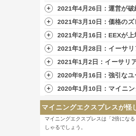
2021年4月26日：運営が
2021年3月10日：価格の
マイニングエクスプレスの独自通貨EEX
2021年2月16日：EEXが上
マイニングエクスプレスは月利8％、
2021年1月28日：イー
1月末にCoinsbit取引所から上場廃
その謳い文句通りであれば、
元本回
2021年1月2日：イー
マイニングエクスプレスの独自通貨イー
今回新たに
ALTERDICEに上場
したこ
しかし、
実際は2年以上かかる
と予想
2020年9月16日：強引な
マイニングエクスプレスの発行するイ
もいる模様。
2020年1月10日：マイニ
マイニングエクスプレスの独自通貨E
その理由が運用報酬としてもらえるE
いるようです。
マイニングエクスプレスは1月11日
マイニングエクスプレスが怪
マイニングエクスプレスが運営するCE
ちなみにマイニングエクスプレスの配
マイニングエクスプレスは「2倍にな
しゃるでしょう。
つまり、マイニングエクスプレスから
【マイニングエクスプレス重要】