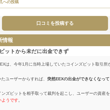
ス
への投稿
口コミを投稿する
ス
への投稿
新情報
？ノード立ち上げるならしっかり、証明してくれよ？どこがチャン
ンズビットから未だに出金できず
EXは、今年1月に当時上場していたコインズビット取引所
ス
への投稿
いたユーザーからすれば、
突然EEXの出金ができなくなっ
しまっているので、マイニングエクスプレスに騙された方は早めに
インズビットを相手取って裁判を起こし、ユーザーの資産を
いようです
。