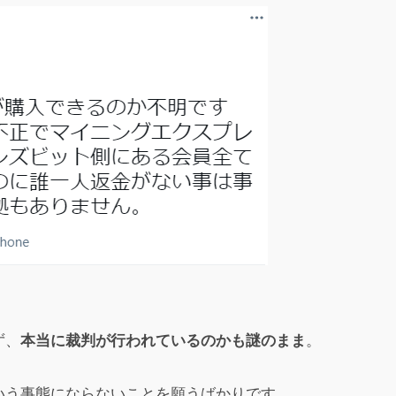
ス
への投稿
集団訴訟でも起こせそうな気がするんですけどね。経営陣がみんな
ス
への投稿
は第一章は終わったって事でいいのかな？EEXの価値もいまや3ドル
ャグですか？？
ス
への投稿
ていくのかの返答を待ってる方がいると思いますけど、ログインで
ず、
本当に裁判が行われているのかも謎のまま
。
介してきた人間に連絡して返金させましょう。
いう事態にならないことを願うばかりです。