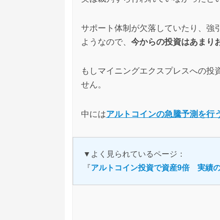
マイニングエクスプレ
匿名
サポート体制が欠落していたり、強
どの案件もそうですけど、紹介を出してし
ようなので、
今からの投資はあまり
せん。知ってた知らないに関係なく、紹介
もしマイニングエクスプレスへの投
せん。
中には
アルトコインの急騰予測を行
▼よく見られているページ：
『
アルトコイン投資で資産9倍 実績