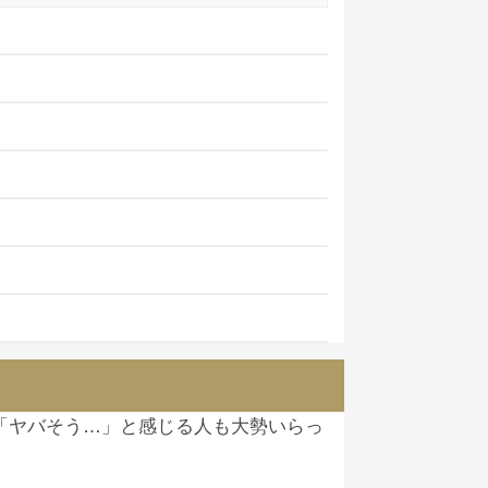
金不可
となっているようです。
。
上場廃止となるようです。
の通貨
だとして勧誘を行っている人物
(約30,000円)に到達する
と言われて
X価格の間にズレが生じている
ため。
ます。
報酬も多くなる仕組み。
「ヤバそう…」と感じる人も大勢いらっ
酬を受取るためにはEEXのウォレッ