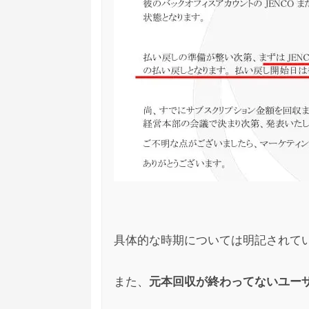
ジュビリーエース
匿名
への
1
そんな美味い話はないとわかっていて多少
たいと思います。アップの説明も全く無い
かった
ジュビリーエース
匿名
への
3
全額戻る日はくるんでしょうかね？
他の方法でジュビリーエースの投資分回収
具体的な時期については明記されてい
ジュビリーエース
匿名
への
1
また、
元本回収が終わってないユー
ジュビリーエースの名前もすっかり聞かな
どれほどの被害者がいるんだろう？