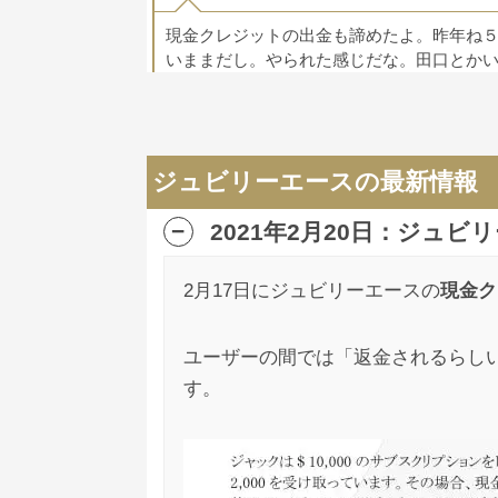
現金クレジットの出金も諦めたよ。昨年ね
いままだし。やられた感じだな。田口とか
いくらくらい被害あるんだかな
ジュビリーエース
匿名
への
ジュビリーエースの最新情報
1
2021年2月20日：ジュ
ジュビリーエースはもうとんだって思って
あんなスケジュールじゃ満足な返金にも期
2月17日にジュビリーエースの
現金ク
ジュビリーエース
匿名
への
ユーザーの間では「返金されるらし
す。
1
ジュビリーエースは現金クレジットに返金