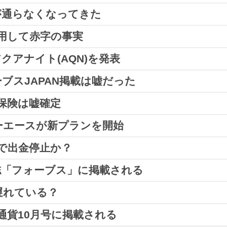
リースされたのはウェブから開くウォレットの模様。
金されないユーザーによって問題が発覚した模様。
金が通らなくなってきた
りJENCOが発表されました。
ての引き出しには8～10か月必要
となります。
れますが、90日しか運用できず、それまでに
10,000ドルプ
リリースされず、出金されない状態が続いています。
ら
題について説明がされました。
運用して赤字の事実
高額出金申請が通りにくくなってきた
という最新情報が確
、無事に
バックオフィス内への着金が確認されている
模様
ジー＆コモディティ
です。
1000AQNあるとすれば、1、2週目は1％分の10AQNし
アクアナイト(AQN)を発表
ばしにしている
ようにしか感じられませんね。
ができず、
実際に利用することは不可能
のようですね。
したジュビリーエースですが、どうやら
丸一年運用しても赤字
システムエラー
ということ。
iKiを利用した方が良さそうですね。
スとは別の事業と捉えて良いと思います。
ーブスJAPAN掲載は嘘だった
ンスがされる見込みですが、
年内にリリースされるかも怪し
金しずらくなってきてます！
クアナイト(AQN)を発表しました。
ら定かではありませんが、運用が止まってしまった今
ジュビ
月以上延期したにも関わらず、まだ未完成ということでしょ
れているようですが、28日の時点ではまだ出金は確認され
程しか出金してくれません?
くようですが、先が思いやられますね…。
上保険は嘘確定
バイやろ?1年以上盛り上がった挙句・・・元本割れ
pic.twi
ANに掲載
されるという情報が出ていましたが、直接問い合
株・FXを行って利益を得ていく
ようです。
通り。
コインテレグラフ
にもプレスリリース記事が記載されていま
かしらのアナウンスがあると予想されますので待つしかない
リーエースが新プランを開始
July 1, 2020
保険会社からアプローチが来ていると、SNS上で話題にな
アウォレットのリリースが待たれます。
アウォレットがリリースされ次第、早急にダウンロードする
K)
June 5, 2020
パッケージ額に応じて配当が得られるのですが、JENCO
内で出金停止か？
が、
新たにビジネスを立ち上げる話も出ている
ようです。
ラン
「リクイディティ―パック90」を発表
し、4月1日から
リーエースに万が一何かあった場合、
ジュビリーエースの資
済誌「フォーブス」に掲載される
)による集客によって利用者を集めているジュビリーエース
記の通りです。
みで、資金集めを始める可能性もありそうですよね。
ビリーエースの
配当として得た利益を新プランに投資するこ
れているジュビリーエースですが、現実はやはりマイナス収
が遅れている？
で取得してきたんではないかと言われていたジュビリーエ
が世界的経済誌である「フォーブス」に掲載されるという情報
上やロイズオブロンドン
の名前が挙がっていました。
リリースされ、
ジュビリーエースのアカウントとアクアウォ
れ、AQNで着金されたとすれば、
多くのユーザーが「売
る方は、十分気を付けて欲しいと思います。
想通貨10月号に掲載される
再開できる見通し
との説明でしたが、ユーザーの願い届か
た元金が返ってくることはなく
、システム利用料金として運
部メンバーが、入出金停止状態
にあるとのこと。
の
出金が遅れている
という情報がSNSで確認できました。