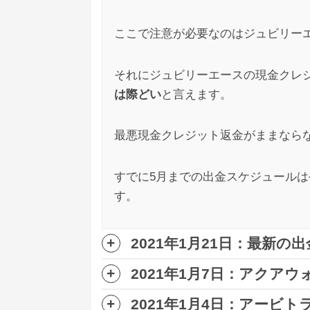
ここで注意が必要なのはジュビリー
ジュビリーエース
匿名
への
それにジュビリーエースの現金クレ
3
は際どい
と言えます。
ジュビリーエースにお金突っ込んだ主婦が
最悪現金クレジット返金がままなら
すでに5月までの出金スケジュールは
す。
2021年1月21日：最新
2021年1月7日：アクア
出金停止が続いていたジュビリーエー
た。
2021年1月4日：アービ