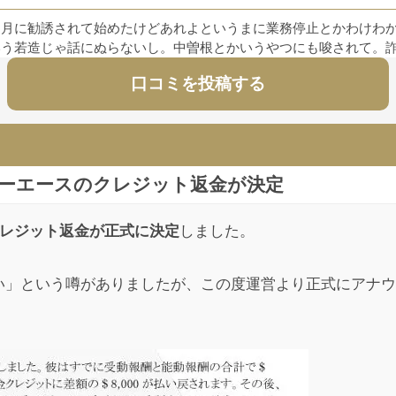
５月に勧誘されて始めたけどあれよというまに業務停止とかわけわ
いう若造じゃ話にぬらないし。中曽根とかいうやつにも唆されて。
口コミを投稿する
投稿
ビリーエースのクレジット返金が決定
いいでしょ
待はできない
レジット返金が正式に決定
しました。
投稿
い」という噂がありましたが、この度運営より正式にアナウ
が決まったようですが、全額返金されるなんて思わない方が良いで