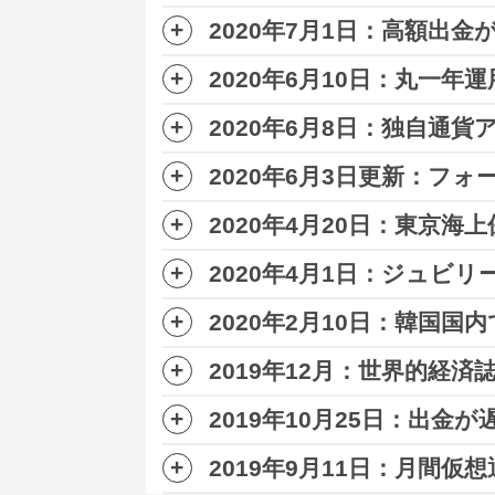
当初はアプリという噂でしたが、リ
本来着金日であるにも関わらず、入
2020年7月1日：高額出
7月21日にジュビリーエースの運営よ
つまり小額ずつしか出金できず、
全
お試しとして3,000ドルから始めら
予定されていたアクアウォレットも
→
アクアウォレットのサイトはこち
25日には公式より今回の出金停止問
2020年6月10日：丸一年
[
@8BqcmQxUU0HblUB
より引用]
2020年7月1日、ジュビリーエースは
ちなみに23日に支払いがされる分は
JENCOは正式名称
ジュビリー・エナ
(
@LifeisSweet2020
より引用)
例えばバックオフィス内(サイト内)に
2020年6月8日：独自通貨
正直言い訳を繰り返し、
出金を先延
ただ、現時点ではメールによる認証
2019年5月頃にグランドオープン
公式の説明によれば、
今回の原因は
スムーズに利確したいのであれば、B
です。
JENCOは今までのジュビリーエー
2020年6月3日更新：フォ
近日中に運営より何かしらのアナウ
ジュビリーエース、高額だと出
ジュビリーエースは独自通貨であるア
そもそも本当に運用していたのかす
アクアウォレットのリリースは1か
現在はITチームによって修復が行わ
全額申請しても、半分または3割
順調にいけば上限額を引き上げてい
2020年4月20日：東京海
高まっている
と言えるでしょう。
ジュビリーエース これじゃヤ
ジュビリーエースが
フォーブスJAP
JENCOは
主に先物取引(金銀原油)・
また、今後のスケジュールは下記の
大手仮想通貨ニュースサイトである
(
@jBXIgR1rkE2JbxJ
より引用)
詳細は不明ですが、近々公式より何
式に回答
したようです。
2020年4月1日：ジュビ
— 受付嬢 (@tokyo_mensesthe)
ジュビリーエースは3月頃から大手の
まずは12/19を予定しているアク
いつになるかわかりませんが、アク
— スパイシー田中 (@Spicy_TN
ジュビリーエースと同じく、購入した
2020年2月10日：韓国国
また、詳細は明らかではありません
ジュビリーエースは3月30日に新プ
となっています。
どのような保険かというと、ジュビ
(
@jubileeace
より引用)
#ジュビリーエース
2019年12月：世界的経
す。
MLM(マルチレベルマーケティング
(
@toushisagiii
より引用)
このユーザーの情報を整理すると下
兼ねてより、なぜフォーブスが
ジュビリーエースと同じような仕組
この新プランを簡単に表すと、ジュ
SNS上では稼げる投資として言わ
ました。
2019年10月25日：出金
インド版なのか、取りやすい所
という内容です。
2019年12月、ジュビリーエース
そして、その保険会社として
東京海
今後“アクアウォレット”なるものが
無事にアクアウォレットがリリースさ
その時、弁明として現在
(
@jubileeace
より引用)
ジュビリーエースで損失を被ってい
2019年9月11日：月間仮
当初の説明では12月初旬には出金が
そもそもジュビリーエースは
投資し
どうやらジュビリーエースの
韓国幹
2019年10月25日 ジュビリーエース
可になる
とのこと。
フォーブスJAPANにも