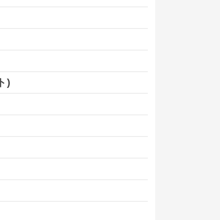
した。
it(BTC建て)に送金の流れです。
スされることはありませんでした
。
します。
ト)
ました。
う流れになりますが、
アクアウォレット
れるとのこと。
は納得できるものではありませんよ
。
が停止
されます。