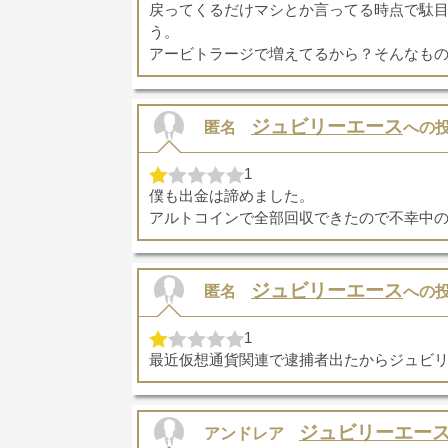
戻ってくるだけマシとか言ってる時点で駄
う。
アービトラージで増えてるから？そんなも
ジュビリーエース
匿名
への
1
僕も出金は諦めました。
アルトコインで全部回収できたので不幸中
ジュビリーエース
匿名
への
1
最近仮想通貨関連で逮捕者出たからジュビ
ジュビリーエー
アンドレア