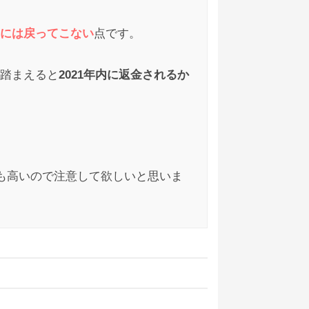
には戻ってこない
点です。
踏まえると
2021年内に返金されるか
2021/03/18
も全額は戻らないと思うよ。
も高いので注意して欲しいと思いま
ォレットへの出金が可能
になりまし