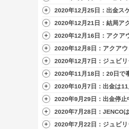
5日の夜、待ちに待った
アクアウォレ
2020年12月25日：出
ただ、50AQN単位での出金となる
1月3日に運営より「
12月28日から
2020年12月21日：結
先日ジュビリーエースの出金スケジ
アクアウォレットからの出金の手順としては
2020年12月16日：ア
ジュビリーエースのアクアウォレット
12月23日より順次支払いが再開さ
USDTに変えたい場合はBiKi、BTC
2020年12月8日：アク
14日に行われたzoomセミナーによ
2020年12月7日：ジュ
ジュビリーエースはアクアウォレッ
ちなみに現時点で変換できている方
ジュビリーエースの出金はバックオフ
2020年11月18日：20日
への移行上限が少なすぎる
ことがわ
先日開かれた創業者ボビーによるZO
また、アクアウォレット内でAQN⇒
2020年10月7日：出金は
17日に公式より「ジュビリーエース
1、2週間目⇒1％
つまりジュビリーエースはほぼ飛ん
理由はあくまでも「マネーロンダリ
2020年9月29日：出金停止
2、3週間目⇒2％
ジュビリーエースは9月末から出金停
ね。
9月より出金停止が続いていたジュ
3、4週間目⇒3％
2020年7月28日：JEN
ジュビリーエースは2020年9月24日
BTC(ビットコイン)で入金したなら
2020年7月22日：ジュビリ
以上のように2週間区切りで上限額
ジュビリーエースの新プランとして稼