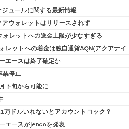
ットがリリース
されたようです。
金スケジュールに関する最新情報
ようですので注意しましょう。
一時的に運用を止めている
」というアナウンスが発表されま
局アクアウォレットはリリースされず
ュールについて、公式より発表がありました。
、AQNが上場しているBiKi(USDT建て)またはwhiteb
クアウォレットへの送金上限が少なすぎる
は12月19日にリリースされる予定でしたが、
結局リリー
れますが、支払い日については「出
金申請日によって変動
」
に変換したい場合はwhitebitを利用しましょう。
アウォレットへの着金は独自通貨AQN(アクアナイ
ると…
ビリーエースは終了確定か
トへの
着金は独自通貨であるAQN
となる最新情報を発表し
は、
BiKiを利用した方が多い
ようです。
ィス(サイト内)→アクアウォレット(AQN)→取引所とい
で事業停止
かりました。
OMによると、ほぼ終了が確定とのこと。
USDTに変換する機能があるが、変換できる上限が設けら
11月下旬から可能に
グループ全体の事業一時停止」が発表されました。
だと判断してもいいのかもしれません。
ングの疑いを避ける為」ということですが、ユーザーとして
中
止が続いていますが、出金再開は11月下旬になるとのこと
ビリーエースですが、ついに登録や入金など
全てのサービス
COは1万ドルいれないとアカウントロック？
から
出金停止
となっているようです。
ば、BTCで出金させて欲しいと思うのは当然ですから。
ーエースがjencoを発表
が引き上げられていくようです。
働し始めている「JENCO」。