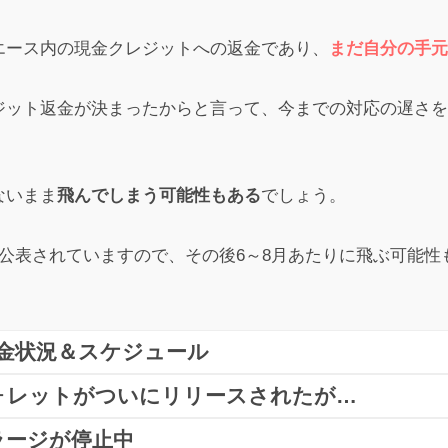
エース内の現金クレジットへの返金であり、
まだ自分の手元
投稿
ジット返金が決まったからと言って、今までの対応の遅さを
何とかしてお金取り戻そうとしてる様子のやつ見たけどどうやって
ないまま
飛んでしまう可能性もある
でしょう。
口コミをもっと見る
公表されていますので、その後6～8月あたりに飛ぶ可能性
の出金状況＆スケジュール
ウォレットがついにリリースされたが…
スですが、1月16日頃から
バックオフィス内からアクアウ
トラージが停止中