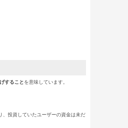
す。11月になったら「出金処理が殺到
ンジスキーム
#pga
#アクアナイト
#アー
げすること
を意味しています。
なる
ということです。
あり、投資していたユーザーの資金は未だ