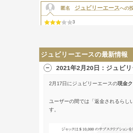
ジュビリーエース
匿名
への
3
ジュビリーエース、ジェンコという仮想通
ないよう、ぐれぐれも気をつけましょう。
ジュビリーエースの最新情報
ジュビリーエース
匿名
への
2021年2月20日：ジュ
3
ネットの情報は嘘ばかり！見るな信じるな！
2月17日にジュビリーエースの
現金ク
も分かってない」とか「自分は投資のプロ
ユーザーの間では「返金されるらし
ジュビリーエース
匿名
への
す。
1
1年前にジュビリーエースに誘われたので参
ということですよね？