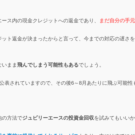
エース内の現金クレジットへの返金であり、
まだ自分の手元
投稿
ジット返金が決まったからと言って、今までの対応の遅さを
分が悪いのは分かっているんですが、本当に後悔してもしきれませ
り切れないので踏んだり蹴ったりです。
ないまま
飛んでしまう可能性もある
でしょう。
口コミをもっと見る
公表されていますので、その後6～8月あたりに飛ぶ可能性
他の方法で
ジュビリーエースの投資金回収
を試みてもいいか