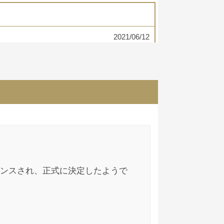
2021/06/12
こういった悪質極まりない詐欺案件に騙され
2021/06/11
んでしょう？善意の注意喚起に「あの人は何
いました。笑
ンスされ、正式に決定したようで
2021/06/10
らお金を受け取れていません。これは騙された