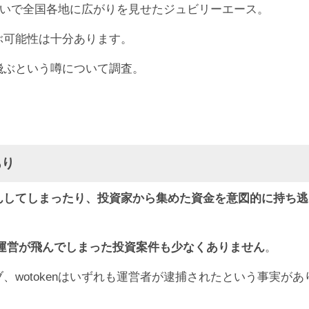
な勢いで全国各地に広がりを見せたジュビリーエース。
ぶ可能性は十分あります。
11月になったら出金するぞと意気込んでいる方々。残念で
飛ぶという噂について調査。
ます」というアナウンスが出ると予想できちゃう(笑)
#ポ
October 10, 2020
あり
んしてしまったり、投資家から集めた資金を意図的に持ち逃
ビリーエースのアカウントを連携させなければ出金できなく
運営が飛んでしまった投資案件も少なくありません
。
品である
JENCOは通常通り出金できる
模様。
、wotokenはいずれも運営者が逮捕されたという事実が