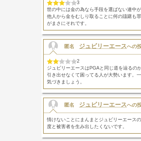
3
世の中には金の為なら手段を選ばない連中
他人から金をむしり取ることに何の躊躇も
がまさにそれです。
ジュビリーエース
匿名
への
2
ジュビリーエースはPGAと同じ道を辿るの
引き出せなくて困ってる人が大勢います。
気づきましょう。
ジュビリーエース
匿名
への
情けないことにまんまとジュビリーエース
度と被害者を生み出したくないです。