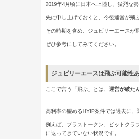
2019年4月頃に日本へ上陸し、猛烈
ジュビリーエース
先に申し上げておくと、今後運営が飛
11月まで出金停止のお知らせ。
その時期を含め、ジュビリーエースが
している為、さらに3ヶ月延期し
ビトラージ
#詐欺
ぜひ参考にしてみてください。
— Yさん (@yamada123451234)
ジュビリーエースは飛ぶ可能性
ここで言う「飛ぶ」とは、
運営が破た
今後は
“アクアウォレット”とジュ
高利率の望めるHYIP案件では過去に、
ちなみにジュビリーエースの派生商
例えば、プラストークン、ビットクラブ
に返ってきていない状況です。