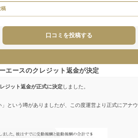
投稿
貨アービトラージ案件でかなりの被害が日本で出てしまいました。
口コミを投稿する
投稿
ビリーエースのクレジット返金が決定
と言っていた人たちは、JAがこんな状態になってどんな気持ちな
レジット返金が正式に決定
しました。
よりもすごい情報を掴んだ選ばれた人間だ」とかしたり顔で言って
い」という噂がありましたが、この度運営より正式にアナウ
投稿
加したんですけど、この1年間に1円たりともジュビリーエースか