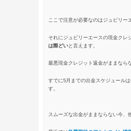
よ？そろそろみんな気付いてますよね？
ここで注意が必要なのはジュビリー
ジュビリーエース
匿名
への
それにジュビリーエースの現金クレ
2
は際どい
と言えます。
ジュビリーエースに手を出してしまった自
BTCの爆上げを逃し、IOSTのお祭りも乗
最悪現金クレジット返金がままなら
すでに5月までの出金スケジュールは
す。
スムーズな出金がままならない今、