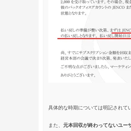
ジュビリーエース
匿名
への
3
ジュビリーエースはもう飛んだでしょ
返金なんていつになるか、ましてや全額返
ジュビリーエース
匿名
への
1
早く金かえせ
具体的な時期については明記されてい
ジュビリーエース
匿名
への
1
また、
元本回収が終わってないユー
「3ドル以下でアクアナイトを売らないよう