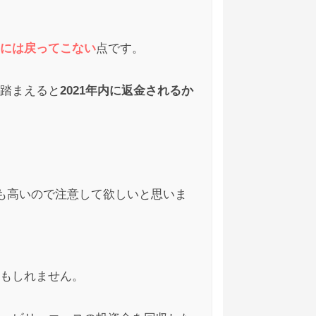
には戻ってこない
点です。
踏まえると
2021年内に返金されるか
2021/03/01
ん。
も高いので注意して欲しいと思いま
もしれません。