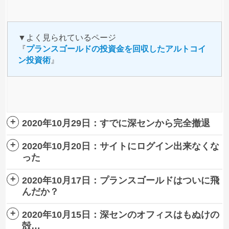
▼よく見られているページ
『
プランスゴールドの投資金を回収したアルトコイ
ン投資術
』
2020年10月29日：すでに深センから完全撤退
2020年10月20日：サイトにログイン出来なくな
PGAは中国の深センにオフィスのある企業でしたが、
った
すでに深センには存在していないようです。
2020年10月17日：プランスゴールドはついに飛
出金申請をしても出金できずにいるプランスゴールド
んだか？
ですが、遂にサイトにログインできなくなったようで
す。
2020年10月15日：深センのオフィスはもぬけの
プランスゴールド(PGA)は12日から出金申請を再開し
殻…
15日には着金の予定でしたが、
ほぼ全てのユーザーは