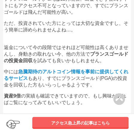
トにもアクセス不可となっていますので、すでにプランス
ゴールドは飛んだ可能性が高い。
ただ、投資されていた方にとっては大切な資金ですし、そ
う簡単に諦められませんよね…。
返金について今の段階ではそれほど可能性は高くありませ
んし、身動きの取れない今、他の方法で
プランスゴールド
の投資金回収
を試みても良いかもしれません。
中には
急騰期待のアルトコイン情報を事前に提供してくれ
るサービス
もあり、すでにプランスゴールド(PGA)の投資
金を回収した方もいらっしゃるようです。
資産9倍
の実績も確認できていますので、もし興味があれ
ばご覧になってみてもいいでしょう。
アクセス急上昇の記事はこちら
▼よく見られているページ
『
プランスゴールドの投資金を回収したアルトコイン投資術
』