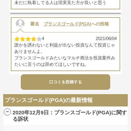
未だに執着してる人は現実見た方が良いと思う
匿名
プランスゴールド(PGA)
への投稿
4
2021/06/04
誰かを誘わないと利益が出ない投資なんて投資じゃ
ありませんよ。
プランスゴールドみたいなマルチ商法を投資案件み
たいに言うのは辞めてほしいですね。
口コミを投稿する
匿名
プランスゴールド(PGA)
への投稿
プランスゴールド(PGA)の最新情報
3
2021/03/10
まだわからんやろ！！！！！
2020年12月9日：プランスゴールド(PGA)に関す
無責任なこと言うなよ！
る訴状