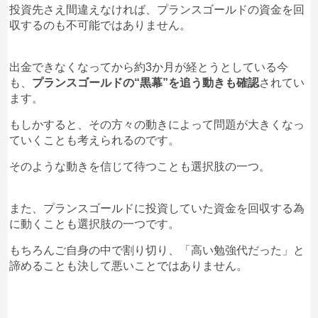
旨も確認できましたので、今後どうなるかは未知数で
投資先さえ間違えなければ、プランスゴールドの資金を回
実際中国は現在、大型連休の真っ最中です。
しょう。
収するのも不可能ではありません。
現状プランスゴールドに大きな不満はないかもしれま
せんが、実際いつ飛ぶかは未知数です。
ただ、不思議なのは祝日は前からわかっていたはずと
今は出金が再開定の15日を待つしかありません。
いうこと。
出金できなくなってから約3か月が経とうとしている今
万が一のために、
リスクヘッジとして他の投資との併
も、
プランスゴールドの“黒幕”を追う動きも確認
されてい
用
を検討されてみてもいいかもしれません。
ます。
前もってユーザーにお知らせしておくこともできた
に
も関わらず、あえてしなかったのかもしれません。
もしかすると、その方々の動きによって問題が大きくなっ
仮にプランスゴールドが飛んでしまったとしても、損
ていくことも考えられるのです。
失を最小限に留めることも可能でしょう。
そのような動きを信じて待つことも選択肢の一つ。
▼関連記事：『
1200万の利益を可能にしたアルトコ
また、プランスゴールドに投資していた資金を回収する為
イン投資術
』
に動くことも選択肢の一つです。
もちろんご自身の中で割り切り、「高い勉強代だった」と
諦めることも決して悪いことではありません。