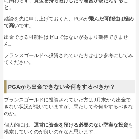
に関わらず、
資金を持ち逃げしたり運営が破たんするこ
延期のお知らせ
— クヤてぃーべ@フィリピン (@KTibei)
October
毎日ちゃりんちゃりんいってるのを見るのが楽し
と
。
まだプランスゴールドが飛んだと決定づけられたわけ
11, 2020
Prance Goldの大量の裁定取引アカウントは、当
みなのに(´・ω・｀)
ではありませんが、今の状況と過去に飛んでしまった
#プランスゴールド
#PGA
理由は、ビジネスビザ
局による監査が行われるまで、Binance、
結論を先に申し上げておくと、PGAが
飛んだ可能性は極め
スマホだからかな…
#複利運用
#お金欲しい
#投
案件の流れをみれば、
“飛んだ”と言われても仕方ない
および新型コロナウイルスの影響のため
Huobi、およびBittrex全体で停止されています。
て高い
です。
資
#投資家と繋がりたい
#FX
#プランスゴールド
でしょう。
https://t.co/ljCgfG9BeK
私たちは当局に対して全面的な協力を提供し、で
出金遅延のお知らせ
#PGA
#PGA投資
#PGA複利
#PGA詐欺
じゃない
#
出金できる可能性はゼロではないがあまり期待できませ
リーダー的立場の人が
プランスゴールドを切り捨てて
pic.twitter.com/16wNp6jmhu
きるだけ早く問題を解決するよう努めています。
10月15日以降になります
アービトラージ
#現状誰1人損していない
ん。
次の案件へと移動を始めた
とも捉えられますね。
今までに飛んだ案件の事例でいえば来年初頭も出金さ
私たちの大規模な顧客ベースと、各クライアント
(
@pgajpn
より引用)
れることなく、何かと言い訳をして引き伸ばされるの
のブロックチェーン内のすべてのマネートレイル
— プランスゴールドPRANCEGOLD (@pgajpn)
中国語で「提现」と言うのは
プランスゴールドへ投資されていた方はぜひ参考にしてみ
— ひびき (@Hibikicoco)
September 3, 2020
が予想されます。
を追跡することの複雑さのために、2021年初頭
決定的な情報か定かではありませんが、仮に真実だと
October 3, 2020
出金（Withdraw）の事
てください。
までにすべてを解決できると楽観視しています。
先月の時点ではオフィス内に人を確認できたものの、
すればPGAが飛ぶのも時間の問題とも考えられます。
今月に入ってからは誰も確認できなくなっている
との
また、「良かったら出金手伝いますよ」「今ならまだ
10月1日から15日までは営業日とカウントしませ
こと。
取り戻せるかも！」というアカウントがSNSで増えて
サイトに完全にログインできなくなったら飛ぶ危険信
出金が殺到しているという情報もありますし、不安が
ん
pic.twitter.com/ccdXa6PRDp
PGAから出金できない今何をするべきか？
いますので、二次被害に遭わないように気を付けてま
号ですが、10月からコモディティアービトラージが始
少しでもあるならば
早めに出金申請した方が良い
と思
しょう。
本日15日は出金再開日となっていますが、果たして本
まるということを考えれば、
メンテナンスが多くなっ
います。
現在のコロナウイルス流行の現状を踏まえると仕方が
プランスゴールドに投資されていた方は9月末から出金で
— プランスゴールドPRANCEGOLD (@pgajpn)
当に着金されるのでしょうか…。
てしまうのも無理はない
でしょう。
ない所はありますが、
現在出金停止中ということを踏
きない状況が続いていますが、果たして今何をするべきな
October 1, 2020
まえると気になるところはありますね
。
のか。
仮に出金できたとしても、“プランスゴールドが飛ぶ
それにキャンペーンにより
新規登録者も順調に増えて
個人的には、
運営に資金を預ける必要のない堅実な投資
を
のも時間の問題”
と考えられますので出金を急いだ方
いる
ようですからね。
模索していくのが良いのかなと思います。
が良いと思います。
ただ、10月30日にはミーティングを開催したいとの