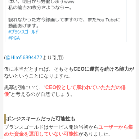
(
@Hiro56894472
より引用)
仮に本当だとすれば、そもそも
CEOに運営を続ける能力が
ない
ということになりますね。
黒幕が別にいて、“
CEO役として雇われていたただの俳
優
”と考えるのが自然でしょう。
ポンジスキームだった可能性も
プランスゴールドはサービス開始当初から
ユーザーから集
めた資金を運用していない可能性
がありました。