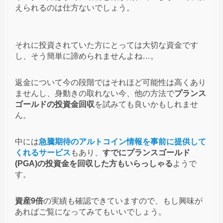
えられるのは仕方ないでしょう。
匿名
プランスゴールド(PGA)
への投稿
1
2021/02/24
PGAはかなり分かりやすいスキャムだったのに自分
それに投資されていた方にとっては大切な資金です
は大丈夫だと思って去年投資してた連中が、まさか
し、そう簡単に諦められませんよね…。
1１月1にいきなり飛ばれて今だに大騒ぎしてる。
自業自得だよ。
返金について今の段階ではそれほど可能性は高くあり
ませんし、身動きの取れない今、他の方法で
プランス
ゴールドの投資金回収
を試みても良いかもしれませ
口コミをもっと見る
ん。
中には
急騰期待のアルトコイン情報を事前に提供して
くれるサービス
もあり、
すでにプランスゴールド
(PGA)の投資金を回収した方もいらっしゃる
ようで
す。
資産9倍
の実績も確認できていますので、もし興味が
あればご覧になってみてもいいでしょう。