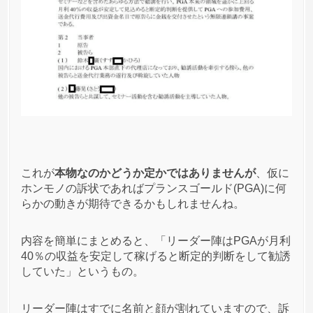
匿名
プランスゴールド(PGA)
への投稿
1
2021/02/26
プランスゴールドに完全に騙されたのにまだそれを
信じられない人がいるのに驚く。
長く引きずらずにそれこそBTC買ってたりすれば損
失分なんかすぐに取り戻せただろうに。
これが
本物なのかどうか定かではありませんが
、仮に
ホンモノの訴状であればプランスゴールド(PGA)に何
匿名
プランスゴールド(PGA)
への投稿
らかの動きが期待できるかもしれませんね。
3
2021/02/26
内容を簡単にまとめると、「リーダー陣はPGAが月利
PGAは続々と逮捕者出てるらしいじゃん？
40％の収益を安定して稼げると断定的判断をして勧誘
ゴリゴリに勧誘してた人はビクビクしてるのかな(
していた」というもの。
;∀;)
リーダー陣はすでに名前と顔が割れていますので、訴