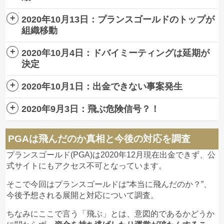
着金されていない
模様です。
2020年10月13日：プランスゴールドのトップが
10月14日PGAの中国深センオフィスがもぬけの殻に
組織移動
なっているという情報が確認できました。
2020年10月4日：ドバイミーティングは延期が
PGAのトップが他の案件へと組織を移動させている模
決定
様です。
(
@pgajpn
より引用)
2020年10月1日：出金できない事案発生
PGAは世界のトップリーダーが集まるドバイミーティ
プランスゴールドの中国名は「深圳市腾跃菲凡科技有
ングを予定していましたが、この度
延期を発表
しまし
限公司」というそうですが、公安によればすでに深セ
PGAのトップが、既にアルファロックと
2020年9月3日：飛ぶ危険信号？！
た。
プランスゴールド(PGA)は現在出金できない状況が続
ンには存在しない企業とのこと。
いう新しい案件に、組織移動を
いている模様。
始めています。
プランスゴールドは9月に入ってから
ログインの不具
その理由が
ビジネスビザと新型コロナウイルス
にある
PGAは飛んだのか真相と今後の対応を調査
PGAが入っていたテナントにはすでに他の企業が入る
合が度々発生
しているようです。
とのこと。
“いつでも出金できる”というのがプランスゴールドの
とのことですし、
本格的に飛ぶ可能性が高まっていま
(
@Dragon27936404
より引用)
絶対にやるべきではありません。
プランスゴールド(PGA)は2020年12月現在出金できず、公
謳い文句だったこともあり、多くの不安の声が聞こえ
すね
。
式サイトにもアクセス不可となっています。
ます。
度々メンテナンスもしているようですので、その影響
(
@Hiro56894472
より引用)
プランスゴールドの公式も下記のような声明を発表し
普通に暗号通貨をキチンと勉強し、
かもしれません。
そこで今回はプランスゴールドは“本当に飛んだのか？”、
#プランスゴールド
#PGA
ていますが、苦し紛れの言い訳にしか聞こえませんよ
ポテンシャルのあるアルトコインを
今後予想される展開と対応について調査。
出金が遅れている原因は“
中国の祝日
”にあるというこ
ちなみに
公式サイトのトップページには“メンテナン
ね。
長期保有した方が、リターン大きいです。
と。
ス”の文字を確認
できました。
ちなみにここで言う「飛ぶ」とは、意図的であるかどうか
世界トップリーダー会議
む、PGAのサイトがアクセスできない…？