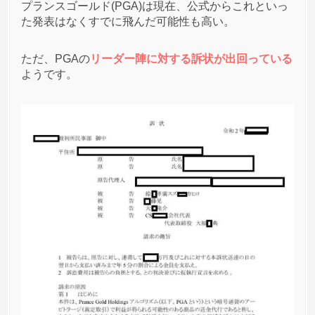
プランスゴールド(PGA)は現在、公式からこれといっ
匿名
プランスゴールド(PGA)
への投稿
た発表はなくすでに飛んだ可能性も高い。
1
2021/03/08
ただ、PGAの
プランスゴールドは終わり。飛んだ。
リーダー陣に対する訴状が出回っている
ようです。
匿名
プランスゴールド(PGA)
への投稿
1
2021/03/04
さすがにむう無理な気がしますね。。。
私はあきらめてます。
匿名
プランスゴールド(PGA)
への投稿
1
2021/03/03
たしか2021年の上旬に出金できるようになるって話
じゃなかった？
PGAはもう完全に終わったのか？