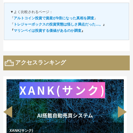
▼よく比較されるページ：
『
アルトコイン投資で資産が9倍になった真相を調査
』
『
トレジャーボックスの投資実態は怪しさ満点だった…。
』
『
マリンベイは投資する価値があるのか調査
』
アクセスランキング
XANK(サンク)