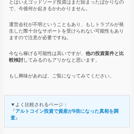
とはいえゴッドソード投資はまだ始まったばかりなの
ゴッドソードを紹介してる連中はPGAで焼かれたヤ
で、今後何か起きるかわかりません。
ツが多い気がするな。
こんな糞案件で何とか資金回収したいんだろうけど
運営会社が不明ということもあり、もしトラブルが発
投資するヤツ居るのか？
生した際十分なサポートを受けられない可能性もあり
ますので注意が必要ですね。
匿名
ゴッドソード
への投稿
今なら稼げる可能性は高いですが、
他の投資案件と比
較検討
してみるのもアリかなと思います。
1
2021/01/19
ゴッドソードをめちゃ勧めてこられてるんだけど剣
なんかで儲かると思えないからやる気にならない。
もし興味があれば、ご覧になってみてください。
しかも勧めてくるやつはPGAで騙されたやつだし
な。
▼よく比較されるページ：
匿名
ゴッドソード
への投稿
『
アルトコイン投資で資産が9倍になった真相を調
査
』
2
2021/01/17
確かにくじ引くまでの費用はかからないし、当選し