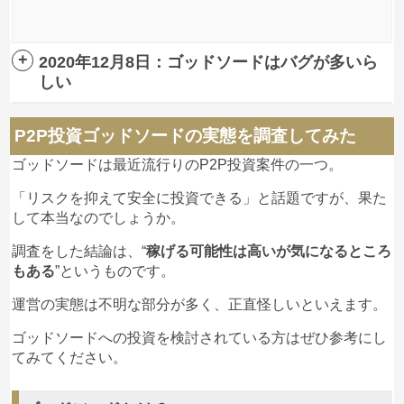
ても剣を買わなければなんのリスクもない。
でもその剣買って成長させないと売れないし、しか
も必ず売れるのっていつまでさ？
2020年12月8日：ゴッドソードはバグが多いら
しい
匿名
ゴッドソード
への投稿
P2P新案件のゴッドソードは10日にグランドオープン
P2P投資ゴッドソードの実態を調査してみた
を控えていますが、
現時点でバグが多く発生
している
ゴッドソードは最近流行りのP2P投資案件の一つ。
3
2021/01/14
ようです。
剣を抽選で貰って育てて？売ると儲かるってもうな
「リスクを抑えて安全に投資できる」と話題ですが、果た
んかアホしか食いつかない内容で笑うしかないわ。
して本当なのでしょうか。
今はプラスになるかもしれんけど欲出して突っ込ん
だらその金は戻らないよ。
調査をした結論は、“
稼げる可能性は高いが気になるところ
もある
”というものです。
運営の実態は不明な部分が多く、正直怪しいといえます。
口コミをもっと見る
ゴッドソードへの投資を検討されている方はぜひ参考にし
てみてください。