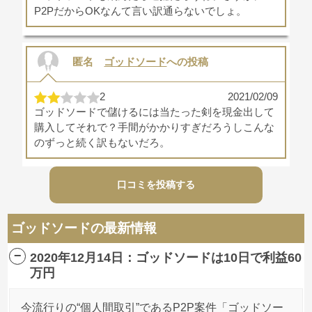
P2PだからOKなんて言い訳通らないでしょ。
匿名
ゴッドソード
への投稿
2
2021/02/09
ゴッドソードで儲けるには当たった剣を現金出して
購入してそれで？手間がかかりすぎだろうしこんな
のずっと続く訳もないだろ。
口コミを投稿する
匿名
ゴッドソード
への投稿
ゴッドソードの最新情報
3
2021/02/07
ゴッドソードはまだもう少し大丈夫だと思います
2020年12月14日：ゴッドソードは10日で利益60
よ。もちろん自己責任でお願いしますねー
万円
今流行りの“個人間取引”であるP2P案件「ゴッドソー
匿名
ゴッドソード
への投稿