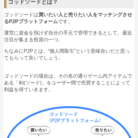
ゴッドソードとは？
(
rocket_paipai
より引用)
ゴッドソードは
買いたい人と売りたい人をマッチングさせ
るP2Pプラットフォーム
です。
まだプレオープンの段階なので仕方ないかもしれませ
んが、あまりにバグが多発するようでは
ユーザーの信
運営に資金を預けず自分の手元で管理できるとして、最近
頼を失う
ことにも繋がりかねません。
注目が集まる投資の一つ。
ちなみにP2Pとは、“個人間取引”という意味合いだと思っ
てもらって良いでしょう。
ゴッドソードの場合は、その名の通りゲーム内アイテムで
ある「剣(ソード)」をユーザー間で売買することによって
利益を得ていきます。