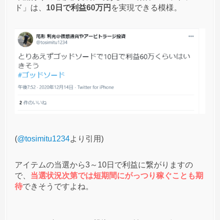
ド」は、
10日で利益60万円
を実現できる模様。
4
2021/02/05
まだ順調に稼げてますが辞め時がわからないですｗ
ｗ
まだ大丈夫ですよね！？
匿名
ゴッドソード
への投稿
2
2021/01/22
ゴッドソードっていうのをやらないかと勧誘されて
るんだけど現金突っ込んで抽選して当たったら剣を
(
@tosimitu1234
より引用)
購入して育てて売って儲けるってもう意味わからな
い。それって仮想通貨関係ある？ｗｗ
アイテムの当選から3～10日で利益に繋がりますの
で、
当選状況次第では短期間にがっつり稼ぐことも期
待
できそうですよね。
匿名
ゴッドソード
への投稿
3
2021/01/20