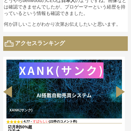
どうやらbellwoodのCEOは
日本人
のようですね。画像など
は確認できませんでしたが、プロゲーマーという経歴を持
っているという情報も確認できました。
何か詳しいことがわかり次第お伝えしたいと思います。
アクセスランキング
XANK(サンク)
4.77 -
すばらしい
(22件のコメント件)
☑月利50%超