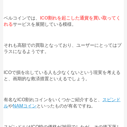
— erika1990 (@kirara8880)
January 27, 2020
ベルコインでは、
ICO割れを起こした通貨を買い取ってく
れる
サービスを展開している模様。
怪しさを感じているユーザーがいる一方で、期待を持
っているユーザーも多数見られます。
それも高額での買取となっており、ユーザーにとってはプ
ラスになるようです。
いずれにしても1月30日の再上場に関して、
多くのユ
ーザーから注目が集まっている
ことが感じられます
ね。
ICOで損を出している人も少なくないという現実を考える
と、画期的な救済措置といえるでしょう。
ICO割れを起こしているコインを買い取ってくれるベ
ルコインですが、最近は
情報会社
を利用して堅実に稼
ぐという方法もあるようです。
有名なICO割れコインをいくつかご紹介すると、
スピンド
ル
や
NAMコイン
といったものが有名ですね。
無料で相談できる
ようですので、興味があれば相談し
てみてもいいかもしれません。
スピンドルはICO時の価格が36円でしたが、その後下落し