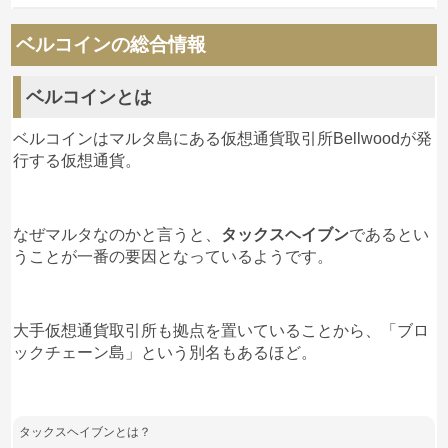
2
2020/01/29
1月30日にサモアのBellwoodに再上場する予定となっ
ベルコインの総合情報
1BLL3000円は行くとか言ってる人もいたけど何の
ているベルコインですが、現時点での
評判
はどうなっ
根拠があって言ってるんだろうな～笑 3000円に届
ているのでしょうか。
いたらBLLが無料配布されるらしいから頑張って欲
ベルコインとは
しいけどね笑
ツイートをまとめつつ、ユーザーからの
期待度を調査
ベルコインはマルタ島にある仮想通貨取引所Bellwoodが発
していきたいと思います。
行する仮想通貨。
匿名
ベルコイン
への投稿
まず一つ目がこちら、
3
2020/01/28
なぜマルタなのかと言うと、
タックスヘイブン
であるとい
ついに30日再上場ですね。ここでツイートを紹介さ
うことが一番の要因となっているようです。
れてた人も言ってたけど、怪しいと思いながらも再
ベルコイン怪しいけど1/30動くだろうな。再上場
上場したら大きく動くんだろうな、と私も感じてい
様子見ておこ。
ます。
大手仮想通貨取引所も拠点を置いていることから、「ブロ
ックチェーン島」という別名もあるほど。
— 投資家 レモン (@LE__M_ON_)
January 26,
2020
タックスヘイブンとは？