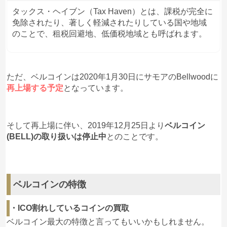
タックス・ヘイブン（Tax Haven）とは、課税が完全に
やはりベルコインに対して“
怪しさ
”を感じているユー
免除されたり、著しく軽減されたりしている国や地域
ザーも一定数いるように見られます。
のことで、租税回避地、低価税地域とも呼ばれます。
どうやら日本人をターゲットにしている詐欺ではない
か？という情報もあるようです。
ただ、ベルコインは2020年1月30日にサモアのBellwoodに
bellwoodへのアクセスが
日本から集中している
ことが
再上場する予定
となっています。
要因となっているようですね。
そして再上場に伴い、2019年12月25日より
二つ目がこちら、
ベルコイン
(BELL)の取り扱いは停止中
とのことです。
TOBした人が多くて、
利確の売りはいないし、
ベルコインの特徴
中国マネーが入ってくるから
爆上げする期待感しかないよねー
・ICO割れしているコインの買取
去年の上場の時よりもアゲアゲ?
#ベルコイン
ベルコイン最大の特徴と言ってもいいかもしれません。