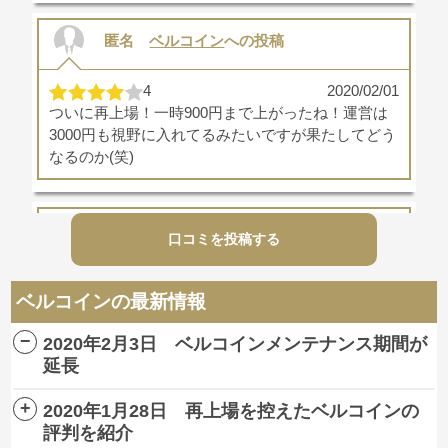
匿名
ベルコイン
への投稿
4
2020/02/01
ついに再上場！一時900円まで上がったね！運営は
3000円も視野に入れてるみたいですが果たしてどう
なるのか(笑)
匿名
ベルコイン
への投稿
口コミを投稿する
2
2020/01/31
ベルコインの最新情報
TOBしたのが間違いだったのか…。指をくわえてベ
ルコインが上がってくのを見ることしかできなかっ
2020年2月3日 ベルコインメンテナンス期間が
た。涙で前が見えねえよ( ;∀;)ｗ
延長
2020年1月28日 再上場を控えたベルコインの
匿名
ベルコイン
への投稿
評判を紹介