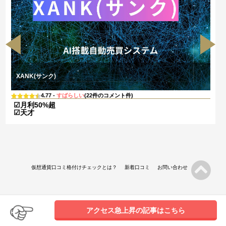
XANK(サンク)
4.77 -
すばらしい
(22件のコメント件)
☑月利50%超
☑天才
仮想通貨口コミ格付けチェックとは？
新着口コミ
お問い合わせ
アクセス急上昇の記事はこちら
Copyright © 仮想通貨口コミ格付けチェック All rights Reserved.