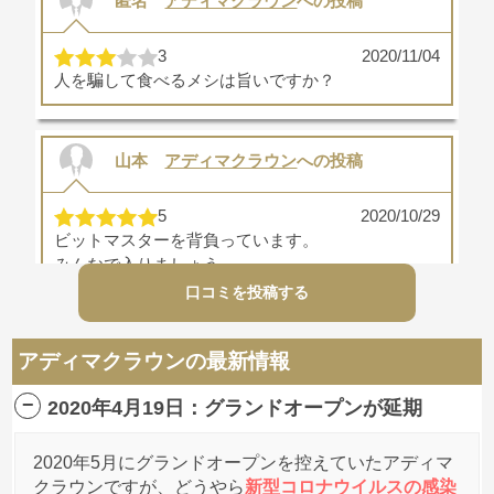
匿名
アディマクラウン
への投稿
3
2020/11/04
人を騙して食べるメシは旨いですか？
山本
アディマクラウン
への投稿
5
2020/10/29
ビットマスターを背負っています。
みんなで入りましょう。
権利収入で一生安泰です
口コミを投稿する
アディマクラウンの最新情報
匿名
アディマクラウン
への投稿
2020年4月19日：グランドオープンが延期
営業とマルチが似たようなもんとか発言
2020/09/22
しちゃう頭おかしい人達って本当にいるんです
2020年5月にグランドオープンを控えていたアディマ
ね……
クラウンですが、どうやら
新型コロナウイルスの感染