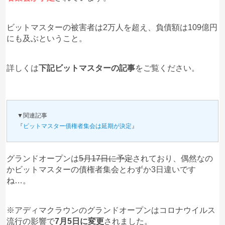
匿名
アディマクラウン
への投稿
1
2020/08/19
ビットマスターの被害者は2万人を超え、負債額は109億円
こいつらは、刑務所に入れて罰を受けさせないと何
にも及ぶということ。
も変わらない！こいつらには、一切近寄らないこ
と！言葉巧みにすり寄って来て、あなたの財産を狙
詳しくは
下記ビットマスターの記事
をご覧ください。
ってます。気をつけましょう！
口コミをもっと見る
▼関連記事
『
ビットマスター債権者集会は延期が決定
』
グランドオープンは
5月17日に予定
されており、偶然なの
かビットマスターの債権者集会とわずか3日違いです
ね…。
※アディマクラウンのグランドオープンはコロナウイルス
流行の影響で
7月5日に変更
されました。