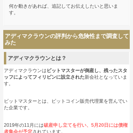
何か動きがあれば、追記してお伝えしたいと思いま
匿名
アディマクラウン
への投稿
す。
星が4つある人がいるけど、書いてある
2020/08/29
内容は批判だし星の数では測れないですね。
アディマクラウンの評判から危険性まで調査して
星なんて0だと思うけど、1が最低だし仕方ないか
みた
な。
あと、また同じところに騙されて日本にはお金が余
ってるのかな？笑
アディマクラウンとは？
アディマクラウンは
ビットマスターが倒産し、残ったスタ
ッフによってフィリピンに設立された
新会社となっていま
匿名
アディマクラウン
への投稿
す。
1
2020/08/20
http://www.kokusen.go.jp/soudan_now/data/toushi.html
ビットマスターとは、ビットコイン販売代理業を営んでい
なぜ、海外に拠点がある企業が日本の一般人に投資
た企業です。
勧誘をする必要があるんですか？
2019年の11月には
破産申し立てを行い、5月20日には債権
者集会が予定
されています。