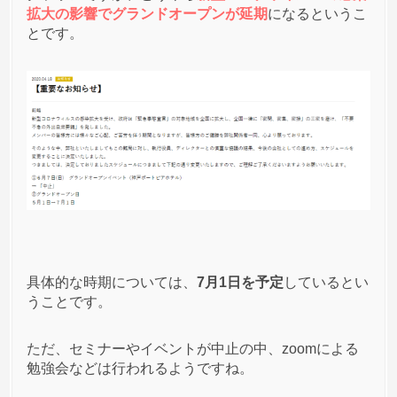
拡大の影響でグランドオープンが延期
になるというこ
とです。
匿名
アディマクラウン
への投稿
1
2020/09/04
ここは酷いね
コンプライアンスなんて概念一切ないんだろうね。
解約(返金してほしい)したいっていうのにさせない
とか悪質
登録者
アディマクラウン
への投稿
3
2020/09/03
具体的な時期については、
7月1日を予定
しているとい
契約書面が届いたが、辞めたくなったのでクーリン
うことです。
グオフの申請をしたら、20日以内だったのに何故か
受理されなかった。
ただ、セミナーやイベントが中止の中、zoomによる
コンプライアンスはどうなっているんだろう。
勉強会などは行われるようですね。