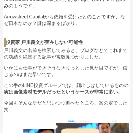
のを無理して送金しました。
み
のようです。
金融庁から許可が出たと発表していたのでそれも信
用材料でした。16日に支社のパーティがありそこに
Arrowstreet Capitalから依頼を受けたとのことですが、な
は金融庁の人も参加と言っていたのです。
ぜ日本なのか？謎は深まるばかり。
戸川氏のライブ、学習資料、上場した仮想通貨2種
類に関する資料、チャートどれをとってもとても嘘
とは思えませんでした。
投資家 戸川義文が実在しない可能性
戻ってこない金額は簡単に諦められるようなもので
戸川義文の名前を検索してみると、ブログなどでこれまで
はないのでこれが詐欺なら極悪人集団ということで
の功績を絶賛する記事が複数見つかりました。
す。
仕事を辞めても生活に困るわけではなかったのです
いかにも仕事ができそうなきりっとした見た目ですが、信
が、辞められない上に何もできなくなってしまいま
じるのはまだ早いです。
した。
この手のLINE投資グループでは、顔出しはしているものの
送金のスクションとか自分のアカウントのおかしい
実は画像素材モデルだったというケースが非常に多い
。
部分とかデータはいろいろ残していますが何もなら
ないのかなぁ。
今回もそんな所だと思いつつ調べたところ、案の定でした
どうせダメなら最後まで諦めないことにします。
笑
太郎
Arrowstreet Capital 戸川義文
への投