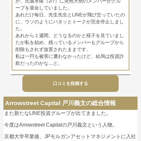
が、先週水曜（2/7）に突然大勢のメンバーがグル
ープを退会していました。
あれだけ毎日、先生先生とLINEが飛び交っていたの
に、ウソのようにパタッとトークが完全停止しまし
た。
あれから１週間、どうなるのかと様子を見ていまし
たが私を始め、残っているメンバーもグループから
削除もされず放置されたままです。
私は一円も被害に遭わなかったけど、結局は投資詐
欺だったのかな…と。
口コミを投稿する
まさ
Arrowstreet Capital 戸川義文
への投
稿
プロフェッショナルトレーダーの指導に
2024/02/13
Arrowstreet Capital 戸川義文の総合情報
よる仮想通貨の売買は１時間以内に５％～１０％の
また新たなLINE投資グループが出てきました。
利益が出て、すごく怪しいと思った。しかもトレー
ドはいつもワンパターンで最後に値上がりして、利
今度はArrowstreet Capitalの戸川義文という人物。
益確保で売るように指示される。戸川のアシスタン
京都大学卒業後、JPモルガンアセットマネジメントに入社
ト、池田伊織、ボランティアのももみも全員詐欺師