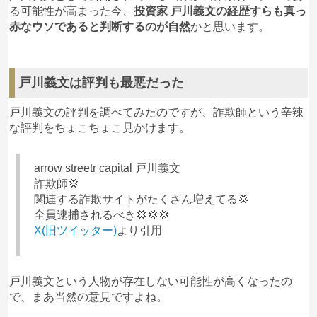
る模様。
る可能性が高まった今、
投資家 戸川義文の経歴すらも真っ
気になるのは4月に新しいトークン発売と謳って
赤なウソであると判断するのが自然
かと思います。
たので、熱り冷めた頃に現れる可能性あるかも？
気をつけましょう！
戸川義文は評判も最悪だった
momo
Arrowstreet Capital 戸川義文
への
戸川義文の評判を調べてみたのですが、詐欺師という辛辣
投稿
な評判をちょこちょこ見かけます。
1
2024/02/07
余りにも巧妙でお見事すぎて詐欺集団だとは気づき
ませんでしたグループ内にはさくらがいっぱいいた
arrow streetr capital 戸川義文
ので、だまされていることに気づきませんでした。
詐欺師💢
すっかり親切に教えてくれたので、150万円入金し
関連する詐欺サイトがたくさん増えてる💢
て調子に乗せられ、3か月で16億稼ぎました。
全員逮捕されるべき💢💢💢
自分の口座に引出したいといったらさらに300万円
X(旧ツイッター)
より引用
支払う必要があり1回だけですから…と言われまし
た。それ以降は自由に指定口座からひきだせますと
妙に説得されて鵜吞みにしてしまいました。
戸川義文という人物が存在しない可能性が高くなったの
結局自分の懐に入ることはできませんでした。
で、まあ当然の意見ですよね。
大金だから日本銀行が凍結しないための保証金を支