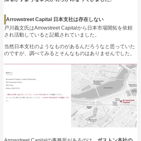
ただ、送金先が個人で毎回変わるのが不審で、池上
さんと戸川さんのアシスタントと名乗っている山口
由芽さんに金融機関から不審に思われていること、
Arrowstreet Capital 日本支社は存在しない
仮想空間の中でデータが消えてしまったら全く何も
戸川義文氏はArrowstreet Capitalから日本市場開拓を依頼
ない状況と同じでこんなことは社会常識から考えて
され活動していると記載されていました。
もおかしいという趣旨のmsgを送りました。その返
信は貴方の理解とは違う、自分たちの世界ではおか
当然日本支社のようなものがあるんだろうなと思っていた
しくないし聞かれたら送金先は友人だと言えばいい
のですが、
調べてみるとそんなものはありませんでした
。
だけのことだとかえってきました。
このときに辞めるべきだったのですが、ある目標を
持っていたためにさらに新しい通貨購入にも送金し
てしまいました。
ただロックアウト前に出金可能になったというアナ
ウンスがあったので出金手続きをして出金可能額
5000万近い金額が表示され、ここでもまた騙された
のです。自分の口座に送金しようとしたら、二次審
査が終わらなければ出金できないとmsgが表示され
たので問い合わせたところ年間管理費400万を支払
わなければ出金できないというmsgがきました。管
理費の送金もトラブルがあって辞めておけばよいも
Arrowstreet Capitalの事務所があるのは、
ボストン本社の