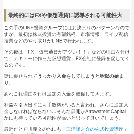
払うようにさらに要求してきました。
これが詐欺の手口なんだと思いました。
最終的にはFXや仮想通貨に誘導される可能性大
最初の頃、金融庁に電話して登録しているかを確認
しました。登録リストにはなくショックでしたが結
この手のLINE投資グループにはお決まりのパターンなので
局英語の資料を送信して私に何度も色々見せまし
すが、最初は株式投資の有望銘柄、市場情報、ライブ配信
た。間もまく審査されることになっているとも言わ
授業などのやり取りがLINEで行われます。
れました。
最初はラインで有名な投資家である村上よしあきの
その後は「FX、仮想通貨がアツい！！」などの理由を付け
一番弟子がこの戸川義文だと紹介されたのが最初で
て、テキトーに作った仮想通貨、FX会社に登録を促してく
した。今思うとラインで村上氏の顔写真を使う悪質
るのです。
なプロの詐欺投資グループで見抜くことはかなリ困
難だと思います。また、キャスターの池上彰さんの
話に乗せられて
うっかり入金をしてしまうと地獄の始ま
顔写真をラインで利用している同じような詐欺が蔓
り
。
延しているみたいで本当に怖い世の中になったと痛
あれこれ理由を付け追加の入金を催促してきます。
感しています。悔しいです。
利益を引き出すにも手数料がいると言われ、さらに追加入
金しなければならない…そんな展開がArrowstreet Capital
しましま
Arrowstreet Capital 戸川義文
へ
かにも待っている可能性が高いと思って良いでしょう。
の投稿
最近だと戸川義文の他にも「
三浦隆之介の株式投資講座
」
1
2024/02/07