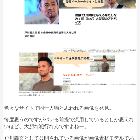
稿
1
2024/02/09
かなり手の込んだ中国系の詐欺グループ。
経緯を時系列にすると‥
LINE上にて、村上世彰氏の弟子が無料で投資をレク
チャーすると言うアカウントからの勧誘→第1キャ
ンペーン景品を実際にプレゼント送付→第2キャン
ペーン無料イーサリアムで取引実体験→体験で得た
ETHを所有を得る→プロフェッショナルトレーダー
による取引指導、毎日2回と毎週行われた、とがわ
よしふみなる人物の経済投資勉強ライブ→アロース
トリートキャピタルJapanが、金融庁の審査に入る
から全額引き出すように通告→LINEグループ削除、
各トレーダーとアシスタントは音信不通、取引アプ
リはそのまま。2/9現在
自分は32万円被害に遭いました。
色々なサイトで同一人物と思われる画像を発見
。
ライブ配信内容は極めて正しい情報を提供し大変有
毎度思うのですがバレる前提で流用しているとしか思えな
意義な情報を流してましたが、戸川義文なる人物の
いほど、大胆な犯行なんですよねー。
口パクと音声が、何時もズレてましたね。笑
今でも個人のYouTubeでライブ動画が数本、残って
戸川義文として公開されている画像が画像素材モデルであ