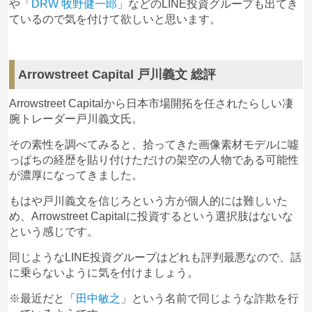
や「
DRW 牧野健一郎
」などのLINE投資グループも出てき
3ヶ月もかかって、仮想通貨も買い、2500万円にな
ているので気を付けて欲しいと思います。
りました。一度、50ドルを出金したら、簡単に出金
できたのですが、190万円を出金しようとしたら、
15万円を入金しなければ、出来ないと言われまし
た。小林という女性です。で、ラインでものすごく
Arrowstreet Capital 戸川義文 総評
儲けて、出金したという人々に、実際に出金したか
と聞いたのです。10人ぐらいに声掛けしました。そ
Arrowstreet Capitalから日本市場開拓を任されたらしい凄
したら、3800万円出金したという人が150万円入金
腕トレーダー戸川義文氏。
したら出金できたとのこと。ものすごく差がありま
その素性を調べてみると、拾ってきた画像素材モデルに噓
した。他の人は既読が付くけれど無視でした。彼や
っぱちの経歴を貼り付けただけの架空の人物である可能性
彼女たちは、すべて桜だと感じます。最初の頃に、
が濃厚になってきました。
立派なディフェンザーをただで貰ったので、有頂天
になったのが間違いでした。早くこんな詐欺集団は
もはや戸川義文を信じろという方が個人的には難しいた
取り除いて欲しいです。でないと、真面目にしてい
め、
Arrowstreet Capitalに投資するという選択肢はない
な
るプラットホームも迷惑だと思います。
という感じです。
同じようなLINE投資グループはどれも評判最悪なので、話
に乗らないように気を付けましょう。
KTJMBD
Arrowstreet Capital 戸川義文
へ
の投稿
※最近だと「
田中敏之
」という名前で同じような詐欺を行
私も戸川詐欺師に騙され、大金失った。
2024/02/06