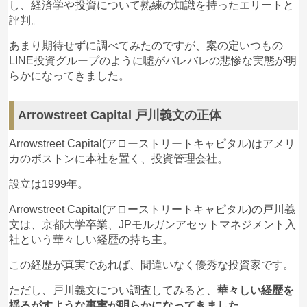
し、経済学や投資について熟練の知識を持ったエリートと
だった。カスタマーサービスも何の返答もない。も
評判。
ちろん詐欺グループだから、返事はないのは当然。
ＡＩＴＥを解約して出金したいと願い出たら、税金
あまり期待せずに調べてみたのですが、案の定いつもの
を払えば受け取れると言われたけど、儲かったお金
LINE投資グループのように
噓がバレバレの悲惨な実態が明
から支払ってもいいのではと今から考えると思われ
らか
になってきました。
る。結局２７６万円騙せる。数あるの中でＡＲＴ法
律事務所と契約して、取り返してもらう動きとなっ
た。半年～１年はかかるとのこと。
Arrowstreet Capital 戸川義文の正体
Arrowstreet Capital(アローストリートキャピタル)はアメリ
カのボストンに本社を置く、投資管理会社。
花
Arrowstreet Capital 戸川義文
への投稿
設立は1999年。
3
2024/02/11
Arrowstreet Capital(アローストリートキャピタル)の戸川義
今も未だこのグループの会員です。仮想通貨が1ド
文は、京都大学卒業、JPモルガンアセットマネジメント入
ルで買えるなら試してみたいと思ったのです。そも
社という華々しい経歴の持ち主。
そも戸川という人のことは全く知りませんでした
が、池上彰さんの弟子ということで最初はLINEに池
この経歴が真実であれば、間違いなく優秀な投資家です。
上さんもでていらっしゃいました。そしてキャッチ
が早期退職のための資産運用というので完全に信用
ただし、戸川義文につい調査してみると、
華々しい経歴を
してしまいました。池上さんがらみならと。
揺るがすような事実が明らかになってきました
。