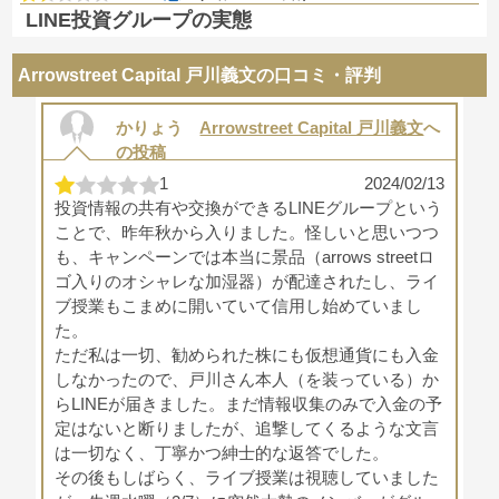
LINE投資グループの実態
Arrowstreet Capital 戸川義文の口コミ・評判
かりょう
Arrowstreet Capital 戸川義文
へ
の投稿
1
2024/02/13
投資情報の共有や交換ができるLINEグループという
ことで、昨年秋から入りました。怪しいと思いつつ
も、キャンペーンでは本当に景品（arrows streetロ
ゴ入りのオシャレな加湿器）が配達されたし、ライ
ブ授業もこまめに開いていて信用し始めていまし
た。
ただ私は一切、勧められた株にも仮想通貨にも入金
しなかったので、戸川さん本人（を装っている）か
らLINEが届きました。まだ情報収集のみで入金の予
定はないと断りましたが、追撃してくるような文言
は一切なく、丁寧かつ紳士的な返答でした。
その後もしばらく、ライブ授業は視聴していました