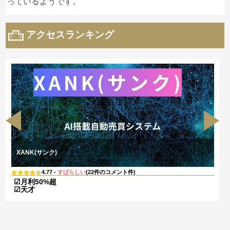
っているようです。
許せない。
アクセスランキング
ゆきお｜
Arrowstreet Capital 戸川義文
へ
の投稿
やっぱりそうか、俺もこの投資会社に投
2024/02/06
資してしまった。余りにも巧妙すぎて、今になって
見ると余りにも話がよすぎっる。
騙された俺が悪いって事か！ 騙された仲間がいっ
ぱいいるんだろうな！でも、シャクだなァ 詐欺に
遭った仲間達で何とか情報交換して告訴したいもの
だ。
XANK(サンク)
4.77 -
すばらしい
(22件のコメント件)
晃司
Arrowstreet Capital 戸川義文
への投
☑月利50%超
稿
☑天才
1
2024/01/31
クズの集まりだ。詐欺で間違いない