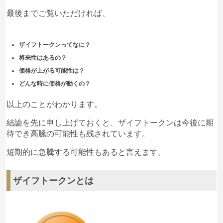
最後までご覧いただければ、
(
@coin_post
より引用)
ザイフトークンってなに？
軸となる方針は、“
ザイフトークン保有者の利益損失
将来性はあるの？
を避ける
”というものです。
価格が上がる可能性は？
どんな時に価格が動くの？
来年2021年にはERC20への移行や、決済手段として
の採用も発表されましたので、ザイフトークンの実需
以上のことがわかります。
が生まれていく可能性はありそうですね。
結論を先に申し上げておくと、ザイフトークンは今後に期
今回の発表を受けて、ザイフトークンは
2倍に迫る高
待でき高騰の可能性も残されています。
騰
を見せています。
短期的に急騰する可能性もあると言えます。
ザイフトークンとは