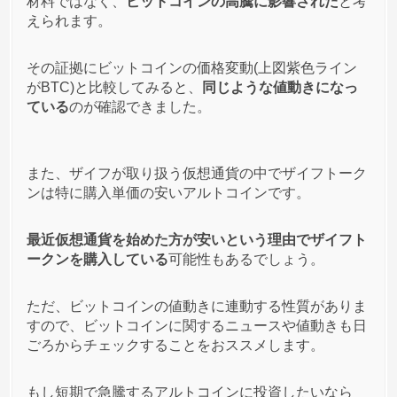
材料ではなく、
ビットコインの高騰に影響された
と考
えられます。
匿名
ザイフトークン(ZAIF)
への投稿
その証拠にビットコインの価格変動(上図紫色ライン
がBTC)と比較してみると、
同じような値動きになっ
4
2020/11/03
ている
のが確認できました。
ザイフトークン結構上がってますね！
ホルダーの利益を考えてくれるらしいから今後に期
待
また、ザイフが取り扱う仮想通貨の中でザイフトーク
ンは特に購入単価の安いアルトコインです。
匿名
ザイフトークン(ZAIF)
への投稿
最近仮想通貨を始めた方が安いという理由でザイフト
ークンを購入している
可能性もあるでしょう。
2
2020/09/25
使い道もないザイフトークンなんか誰が買うのか笑
ただ、ビットコインの値動きに連動する性質がありま
ただの電子ゴミやろ
すので、ビットコインに関するニュースや値動きも日
ごろからチェックすることをおススメします。
もし短期で急騰するアルトコインに投資したいなら