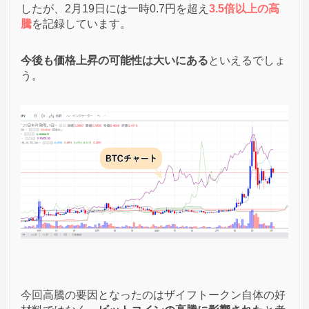
したが、2月19日には一時0.7円を超え
3.5倍以上の高
騰したけどその後はさっぱりだね～(/・ω・)/
騰
を記録しています。
決済手段として利用され始めたり、実需が生まれな
いと中々厳しいか～
今後も価格上昇の可能性は大いにある
といえるでしょ
う。
匿名
ザイフトークン(ZAIF)
への投稿
4
2020/11/09
ザイフもまたCMやればいいのにな～
ビットコイン上がってる今こそチャンスでしょう！
ザイフトークンどうせ持ってるんだしできれば高値
で売りたい
匿名
ザイフトークン(ZAIF)
への投稿
3
2020/11/04
事実上uniswapに上場ってことになるよね？
今回高騰の要因となったのはザイフトークン自体の好
これは好材料なんじゃない？