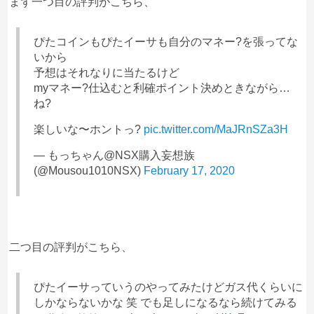
まず一つ目の評判がこちら、
ぴたコインもぴたイーサも自分のマネー?を張ってな
いから
予想はそれなりに当たるけど
myマネー?仕込むと利確ポイント決めときながら…
ね?
楽しいな〜ホントっ?
pic.twitter.com/MaJRnSZa3H
— もっちゃん@NSX購入妄想族
(@Mousou1010NSX)
February 17, 2020
二つ目の評判がこちら、
ぴたイーサっていうのやってみたけどガス代くらいに
しかならないかな 笑 でも足しになるなら続けてみる