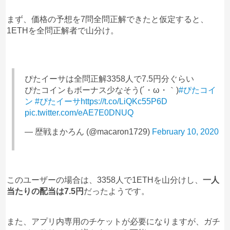
まず、価格の予想を7問全問正解できたと仮定すると、
1ETHを全問正解者で山分け。
ぴたイーサは全問正解3358人で7.5円分ぐらい
ぴたコインもボーナス少なそう(´・ω・｀)
#ぴたコイ
ン
#ぴたイーサ
https://t.co/LiQKc55P6D
pic.twitter.com/eAE7E0DNUQ
— 歴戦まかろん (@macaron1729)
February 10, 2020
このユーザーの場合は、3358人で1ETHを山分けし、
一人
当たりの配当は7.5円
だったようです。
また、アプリ内専用のチケットが必要になりますが、ガチ