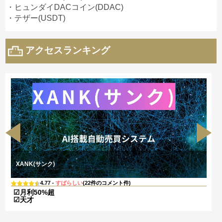
・ヒュンダイDACコイン(DDAC)
・テザー(USDT)
アクセスランキング
XANK(サンク)
4.77 -
すばらしい
(22件のコメント件)
☑月利50%超
☑天才