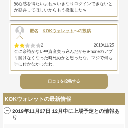
安心感を得たいよねｗいきなりログインできないと
か勘弁してほしいからもう撤退したｗ
匿名
KOKウォレット
への投稿
2
2019/11/25
金に余裕がない中資産突っ込んだからiPhoneのアプ
リ開けなくなった時死ぬかと思ったな。マジで何も
手に付かなかったわ。
口コミを投稿する
匿名
KOKウォレット
への投稿
KOKウォレットの最新情報
3
2019/11/22
ゲームでマイニングできるなんて画期的でいいと思
2019年11月27日 12月中に上場予定との情報あ
います。配当もしっかりもらえてましたし。でも投
り
資に使える資金ほぼ注ぎ込んでたので、ちょっとし
たメンテナンスでもハラハラが止まりませんでした