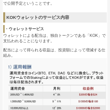
で公開予定ということです。
正式公開の後はGoogleとの決済の連携を行い、
KOK
トークンによる支払い
ができるように進めていく計画
です。
KOKウォレットのサービス内容
KOKトークンでも課金はできるようになり、課金によ
・ウォレットサービス
って戦闘力の上昇や、レベルアップ、ステージクリア
ウォレットによる配当は、独自トークンである「KOK」で
型の報酬パッケージなどの
特典を受け取れるようにな
支払われることになります。
る予定
のようですね。
配当によって得られる収益は、投資額によって増減する仕
組み。