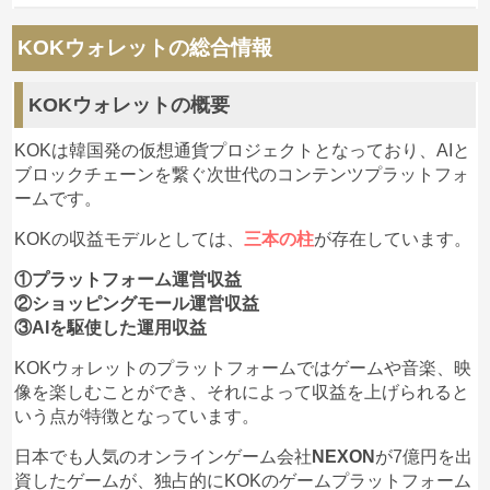
2019年10月29日 NEXON社の子会社であるSuper
KOKウォレットの総合情報
Acid社が600万ドルを投資した
Magia(マギア)が正式発
表
されたようです。
KOKウォレットの概要
KOKは韓国発の仮想通貨プロジェクトとなっており、AIと
ブロックチェーンを繋ぐ次世代のコンテンツプラットフォ
ームです。
KOKの収益モデルとしては、
三本の柱
が存在しています。
①プラットフォーム運営収益
②ショッピングモール運営収益
③AIを駆使した運用収益
KOKウォレットのプラットフォームではゲームや音楽、映
像を楽しむことができ、それによって収益を上げられると
いう点が特徴となっています。
KOKの財団もSuper Acid社に投資を行い、Super Acid
社の代表はKOK財団のメンバーでもあるということ。
日本でも人気のオンラインゲーム会社
NEXON
が7億円を出
資したゲームが、独占的にKOKのゲームプラットフォーム