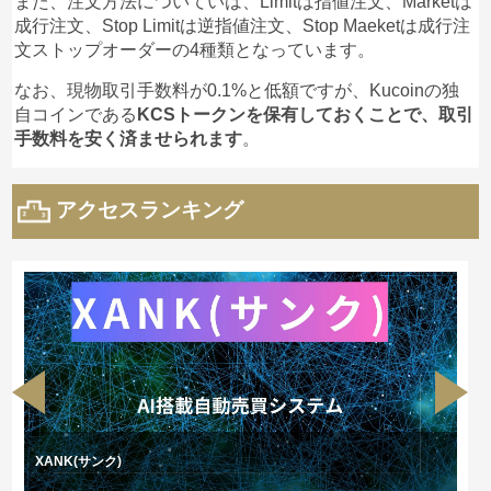
また、注文方法についていは、Limitは指値注文、Marketは
成行注文、Stop Limitは逆指値注文、Stop Maeketは成行注
文ストップオーダーの4種類となっています。
なお、現物取引手数料が0.1%と低額ですが、Kucoinの独
自コインである
KCSトークンを保有しておくことで、取引
手数料を安く済ませられます
。
アクセスランキング
XANK(サンク)