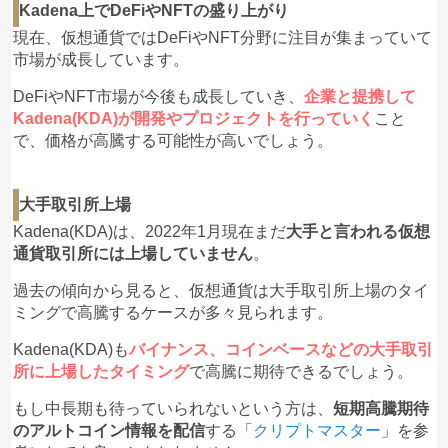
Kadena上でDeFiやNFTの盛り上がり
現在、仮想通貨ではDeFiやNFT分野に注目が集まっていて
市場が成長しています。
DeFiやNFT市場が今後も成長していき、
企業と提携して
Kadena(KDA)が開発やプロジェクトを行っていく
こと
で、価格が高騰する可能性が高いでしょう。
大手取引所上場
Kadena(KDA)は、2022年1月現在まだ
大手と言われる仮想
通貨取引所には上場していません
。
過去の傾向から見ると、仮想通貨は大手取引所上場のタイ
ミングで高騰するケースが多々見られます。
Kadena(KDA)も
バイナンス、コインベースなどの大手取引
所に上場したタイミング
で高騰に期待できるでしょう。
もし中長期も待っていられないという方は、
短期高騰期待
のアルトコイン情報を配信
する「
クリプトマスター
」を参