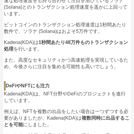
速な処理速度をも持ち合わせて注目を浴びているソラナ
(Solana)とのトランザクション処理速度を遥かに上回って
います。
ビットコインのトランザクション処理速度は1秒間あたり
数件で、ソラナ (Solana)はおよそ5万件です。
Kadena(KDA)は
1秒間あたり48万件ものトランザクション
処理
を行います。
また、高度なセキュリティかつ高速処理を実現しているた
め、今後さらに注目を集める可能性も高いでしょう。
DeFiやNFTにも注力
Kadena(KDA)は、NFT分野やDeFiのプロジェクトを進行
しています。
例えば、NFTを複数の出品をしたい場合は一つずつする必
要がありましたが、Kadena(KDA)は
複数同時に出品するこ
とを可能
にしました。