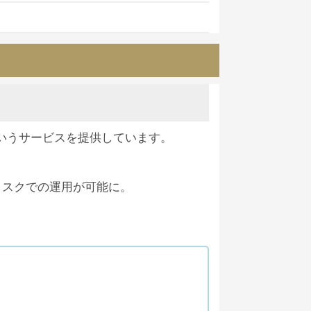
言がありました。
2019/09/18
かわからないですからね。やめておいた方が
降の
新規ユーザーも配当の月利が8％に
す。
となっています。
まったのではないか？諦めにも似た声が
いうサービスを提供しています。
声も多々聞かれます。
2019/08/10
のです。
。
じゃうSCAMが多そう。ICBウォレットだ
リスクでの運用が可能に。
す。
2019/07/05
界の常識だろ嘘バレバレ。リークしたら契約解
。