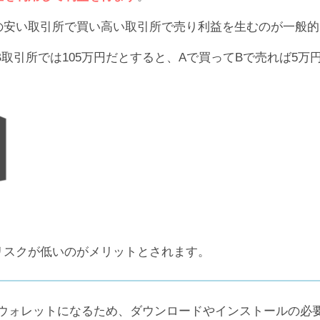
ですが、ICBウォレットの利用者からは困惑の声が相次ぎ
の安い取引所で買い高い取引所で売り利益を生むのが一般的
et)
つけられず、今の段階で容易に信じてしまうのは避けた方が
への投稿
変換され配当が出ていないともなれば、やはり不満の声は無
、B取引所では105万円だとすると、Aで買ってBで売れば5
不安なところですが、仮に月利変更が真実だったとすると、
か？
で、何か続報が入り次第お伝えしたいと思います。
。
、『攻撃は受けているがハッキング被害はない』『メンテナ
ースである可能性
もありますので、慎重に情報を見極める必
口コミをもっと見る
きをするのか注目が集まります。
まだ不明のまま
となっています。セキュリティに定評のあっ
は不安の多い状況でしょう。
Bウォレットにとって大きな転機となるのは間違いありま
リスクが低いのがメリットとされます。
通貨ウォレットになるため、ダウンロードやインストールの必