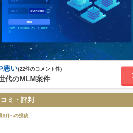
や悪い
(22件のコメント件)
世代のMLM案件
の口コミ・評判
et)
への投稿