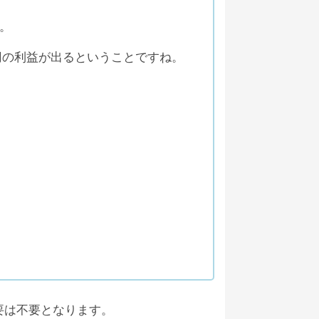
、不安な状況が続いています。
。
無難かもしれません。
理もないでしょう。
万円の利益が出るということですね。
2019/02/07
ユーザー離れも懸念できるところで
ンスによって入出金を停止してい
要があるでしょう。
たICBウォレットなだけに、出金停止
せん。何か続報があれば、お伝えしたい
要は不要となります。