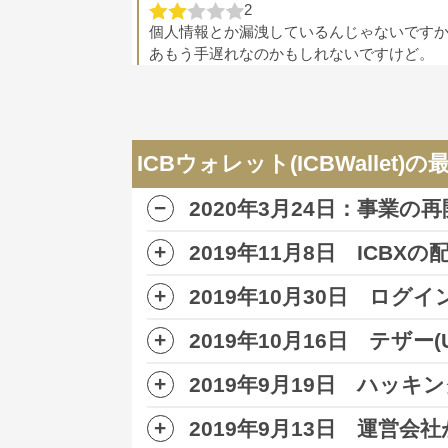
2
個人情報とか漏洩しているんじゃないです
あもう手遅れなのかもしれないですけど。
ICBウォレット(ICBWall
匿名
ICBウォレット(ICBWallet)
1
まさかＩＣＢウォレットがハッキングされ
2020年3月24日：事業の
んじゃないかなって思いますよ。これはさ
2019年11月8日 ICB
ICBウォレット(ICBWall
匿名
2019年10月30日 ロ
2019年11月8日
ICBXの配当が一
2019年10月16日 テザー
2
2019年10月30日
ログイン画面がリ
ＩＣＢウォレットは完全にオワコン案件だ
たがらないですからね。私は嫌ですね。
2019年9月19日 ハッキ
2019年10月1日ICBウォレットに
れました。
2019年9月13日 運営
9月19日ICBウォレットが
ハッキング