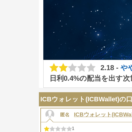
2.18 -
や
日利0.4%の配当を出す次
ICBウォレット(ICBWallet)
ICBウォレット(ICBWall
匿名
1