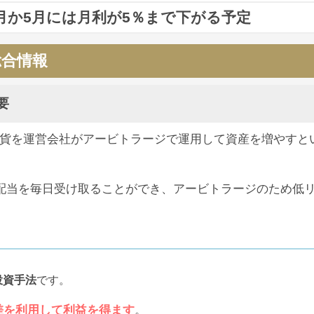
et)
への投稿
0年4月か5月には月利が5％まで下がる予定
トの
運営会社とリップルなどの提携が発表された
という発
か分かりませんよ？私たちの個人情報だっていつ危険にされされる
020年4月か5月を目途に月利5％
へ。さらに2019年の11月以
の総合情報
表などは一切なく、提携の確信は持てない状況となっていま
がありすぎますからね。
被害には逢っていないという声もあり、情報が錯綜する状況
ICBウォレットですが、ユーザーの間ではすでに飛んでし
概要
et)
への投稿
通貨を運営会社がアービトラージで運用して資産を増やすと
ウォレットですが、ネットでは
すでに飛んでしまった
という
も、
配当が出ていない
という情報がSNS上で見受けられる
画面がリニューアル
されるなど、運営の動きを感じられます
なくなるトラブルが頻発しているので、このチャンスに便乗して飛ん
の配当を毎日受け取ることができ、アービトラージのため低
アルの知らせに、
復活を期待
する声も見受けられました。
らの復活の可能性もある
と思います。
すが、ここから何か動きはあるのか？動向に注目が集まりま
et)
への投稿
ましょう。
投資手法
です。
言ってた奴いるけど、バイナンスが事前に上場を公開しないのは業
場の可能性ゼロ。ICBウォレット煽ってる奴らはレベル低すぎだね
差を利用して利益を得ます
。