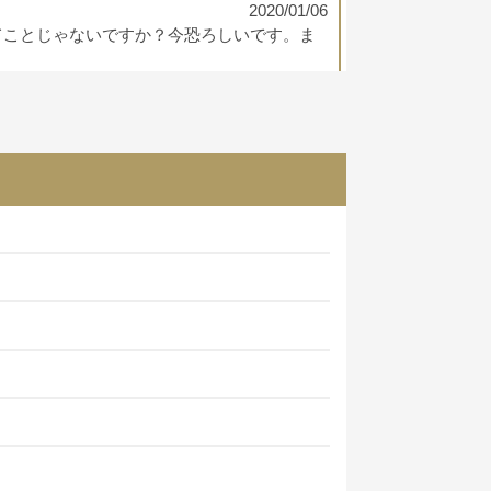
2020/01/06
てことじゃないですか？今恐ろしいです。ま
2020/01/06
帰していくことは不可能だと思った方が良い
2019/10/27
ティに不備のあるウォレットなんて誰も使い
わっている
という情報がSNSで確認さ