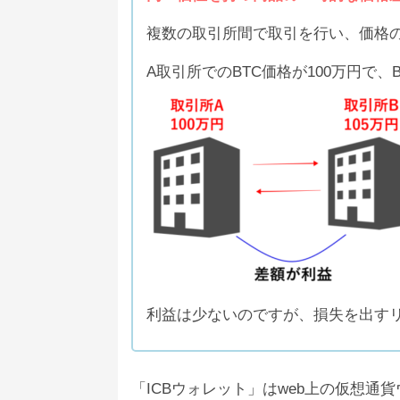
範囲や規模については現時点では不明
複数の取引所間で取引を行い、価格
ICBウォレット(ICBWall
ただ、公式ではそのような記載を見
匿名
預けていた資産が勝手に別の通貨へ
A取引所でのBTC価格が100万円で
2
高すぎる月利もユーザーからすると
出金速いってみんな言ってるけど遅くない
再開の見込みはあるということなの
す。
本当に出金できるのか不安になってきた。
界隈でも色々言われてるしこれでやめよう
公式とも見られるアカウント
からは
る』という発言がありました。
市場を惑わせるためのフェイクニュ
ICBウォレットが今後どのような動
ハッキング被害の真偽については、
が続いている以上ユーザーにとって
本当に提携ということになれば、IC
利益は少ないのですが、損失を出す
と思います。
「ICBウォレット」はweb上の仮想