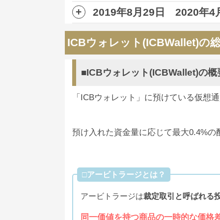
ICBウォレット(ICBWall
匿名
2019年8月29日 202
9月13日、SNS上にて、ICBウォレッ
3
ＩＣＢウォレットはいつハッキングされる
8月29日ICBウォレットの月利が、
2
ICBウォレット(ICBWallet)
しかしながら、リップル側からの発
良いんじゃないかなって思います。リスク
なる
という情報が出回りました。
ただ、その一方で実際はハッキング
依然として
出金できない状況が続く
■ICBウォレット(ICBWallet)の
多数聞かれます。
ICBウォレット(ICBWall
匿名
「ICBウォレット」に預けている仮想
元金が出金できない状況が続くICB
2
しかし、そのテザー(USDT)において
しかしながら、アプリ内の
ログイン
プラストーク以外にもウォレットが出金でき
けがまったくトラブルと無縁。
預け入れた資金量に応じて最大0.4%
そんな中でのログイン画面リニュー
この動きが続くようならば、
ここか
デザインが変わっただけではありま
ICBウォレット(ICBWall
匿名
□アービトラージとは？
1
何か新たな情報が入り次第お伝えし
アービトラージは
裁定取引と呼ばれる
バイナンスにICBコインがが上場するとか
除されるからたとえ本当でもアウト。もう上
同一価値を持つ商品の一時的な価格