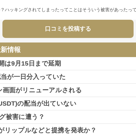
か？ハッキングされてしまったってことはそういう被害があったっ
口コミを投稿する
et)
への投稿
の最新情報
てしまうなんてことはあるとは思っていなかったです。これから復
再開は9月15日まで延期
すがに無理だと思っていますよ。
Xの配当が一日分入っていた
et)
への投稿
グイン画面がリニューアルされる
日分入っていた
という報告がSNS上に確認できました。
(USDT)の配当が出ていない
ニューアルされた
という情報がSNS上で報告されました。
と思いますけどね。期待しない方が良いんじゃないかな。セキュリ
ング被害に遭う？
預けていた仮想通貨が、
別の仮想通貨「テザー(USDT)」に変
会社がリップルなどと提携を発表か？
被害に遭った
という情報がSNS上に出回りました。