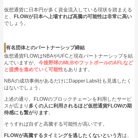
仮想通貨に日本円が多く資金流入している現状を踏まえる
と、
FLOWが日本へ上場すれば高騰の可能性は非常に高い
でしょう。
有名団体とのパートナーシップ締結
仮想通貨FLOWはNBAやUFCと現在パートナーシップを結
んでいますが、
今後野球のMLBやフットボールのAFLなど
と提携を進めていく可能性
もあります。
NBAの成功事例があるだけにDapper Labs社も見逃したく
はないでしょう。
上述の通り、FLOWのブロックチェーンを利用したサービ
スが広まり
多くの人に利用されるほど仮想通貨FLOWの期
待感にも繋がります
。
そうすれば自ずと高騰する可能性が高いです。
FLOWが高騰するタイミングを逃したくないという方
は、