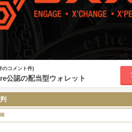
2件のコメント件)
Store公認の配当型ウォレット
評判
稿