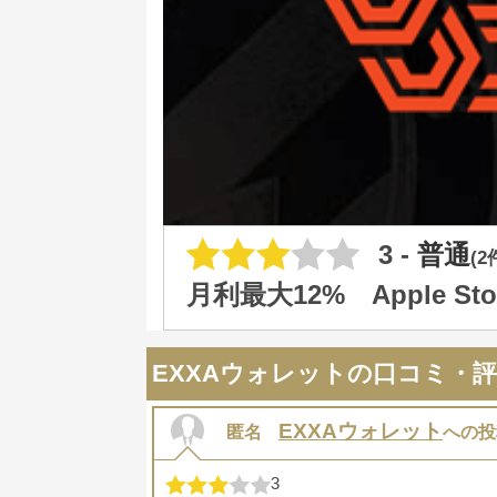
3 -
普通
(
月利最大12% Apple 
EXXAウォレットの口コミ・
EXXAウォレット
匿名
への投
3