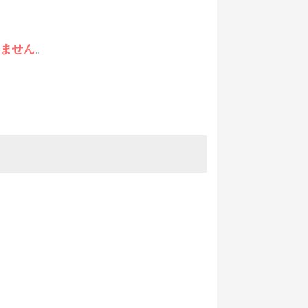
ません
。