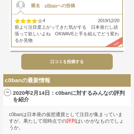
匿名
c0ban
への投稿
4
2019/12/20
前より注目度上がってきた気がする 日本発だし頑
張って欲しいよね OKWAVEと手を組んでどう変わ
るか見物
注目!!
口コミを投稿する
c0banの最新情報
2020年2月14日：c0banに対するみんなの評判
を紹介
c0banは日本発の仮想通貨として注目が集まっていま
すが、果たして現時点での
評判
はいかがなものでしょ
うか。