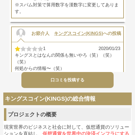
※スパム対策で算用数字を漢数字に変更してありま
す。
お節介人
キングスコイン(KINGS)
への投稿
1
2020/01/23
キングスとはなんの関係も無いやろ（笑）（笑）
（笑）
何処からの情報〜（笑）
おもろすぎやろ
口コミを投稿する
頭悪いんとちゃうか！
今更やけどキングスってまだある〜？
ウケるわ〜
キングスコイン(KINGS)の総合情報
潰れた宗教の信者並やな
プロジェクトの概要
匿名 呉
キングスコイン(KINGS)
への投稿
現実世界のビジネスと社会に対して、仮想通貨のソリュー
ションを直結し、
仮想通貨を世界中の決済インフラにする