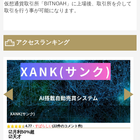
仮想通貨取引所「BITNOAH」に上場後、取引所を介して
取引を行う事が可能になります。
アクセスランキング
XANK(サンク)
4.77 -
すばらしい
(22件のコメント件)
☑月利50%超
☑天才