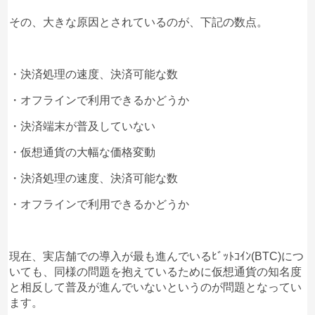
いい勉強代だった。
その、大きな原因とされているのが、下記の数点。
匿名
キングスコイン(KINGS)
への投稿
・決済処理の速度、決済可能な数
2
2019/11/13
・オフラインで利用できるかどうか
まさかここまで酷いトークンだとは思っていなかっ
た。
・決済端末が普及していない
・仮想通貨の大幅な価格変動
口コミをもっと見る
・決済処理の速度、決済可能な数
・オフラインで利用できるかどうか
現在、実店舗での導入が最も進んでいるﾋﾞｯﾄｺｲﾝ(BTC)につ
いても、同様の問題を抱えているために仮想通貨の知名度
と相反して普及が進んでいないというのが問題となってい
ます。