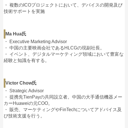
最近思ったけどキングスコイン売ってる奴に腹立っ
・ 複数のICOプロジェクトにおいて、デバイスの開発及び
てたけど、なんかかわいそうになってきた。かなり
技術サポートを実施
頑張って色々対応してるぞ…そいつがキングス信者
なだけかもかしれないがキングスコインを売った事
によって確実に人生終わってるな…
みてたり、聞いたりしてたらかわいそうだ…
Ma Hua氏
・ Executive Marketing Advisor
・ 中国の主要映画会社であるHLCGの現副社長。
・ イベント、デジタルマーケティング領域において豊富な
匿名
キングスコイン(KINGS)
への投稿
経験と知識を有する。
3
2019/12/10
キングスがそんな全世界、、主に中国かな、、、で
使えるポイント交換所作るったの？？笑
Victor Chow氏
キングスコインって世界中どこでも使えるコイン目
・ Strategic Advisor
指してたんじゃないの？？
・ 提携先TienPayの共同設立者。中国の大手通信機器メー
相変わらず１キングス＝0.015円くらいだし、もう
カーHuaweiの元COO。
コインは捨ててポイント交換所で勝負するんかなー
・ 販売、マーケティングやFinTechについてアドバイス及
び技術支援を行う。
匿名
キングスコイン(KINGS)
への投稿