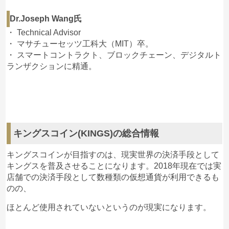
Dr.Joseph Wang氏
1
2019/11/28
・ Technical Advisor
http://www.gpx.co.jp/
・ マサチューセッツ工科大（MIT）卒。
これが、キングスコインの次の戦略で、ラカラとの
・ スマートコントラクト、ブロックチェーン、デジタルト
合併会社だと言われれいます、住所まで見に行った
ランザクションに精通。
ら、キングスの看板でした。ラカラの代理店も
PayPayや、ウイチャットペイに力を入れている様
です、ラカラは、中国人向けで有る事と、VISAや
MasterCardの国内ライセンスはまだ許可になってい
ない様です。
テレグラムのオフィシャルサイトは、5月以来更新
キングスコイン(KINGS)の総合情報
無しです。
キングスコインが目指すのは、現実世界の決済手段として
キングスを普及させることになります。2018年現在では実
匿名
キングスコイン(KINGS)
への投稿
店舗での決済手段として数種類の仮想通貨が利用できるも
のの、
2
2019/11/25
ほとんど使用されていないというのが現実になります。
もう無理だろ。
諦めた。