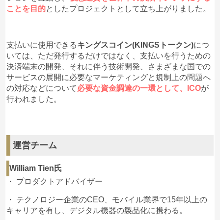
3
2020/01/10
ことを目的
としたプロジェクトとして立ち上がりました。
https://kings-resort.jp/
キングスがとうとうリゾートを開始した模様で
す！！
支払いに使用できる
キングスコイン(KINGSトークン)
につ
ですが、ＨＰの物件が全く見れません、、、、
いては、ただ発行するだけではなく、支払いを行うための
社長は村上太一！ってあの村上太一ではなく聞いた
決済端末の開発、それに伴う技術開発、さまざまな国での
このない永田町出身らしい役人らしい、、、リゾー
サービスの展開に必要なマーケティングと規制上の問題へ
ト詳しいんかな？？
の対応などについて
必要な資金調達の一環として、ICO
が
行われました。
匿名
キングスコイン(KINGS)
への投稿
3
2020/01/10
運営チーム
KINGS現状どうですか？
William Tien氏
・ プロダクトアドバイザー
匿名
キングスコイン(KINGS)
への投稿
・ テクノロジー企業のCEO、モバイル業界で15年以上の
キャリアを有し、デジタル機器の製品化に携わる。
3
2019/12/20